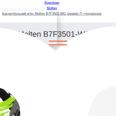
Виробник
Molten
Баскетбольний м'яч Molten B7F3501-WG (розмір 7) +подарунок
м'яч Molten B7F3501-WG (розмі