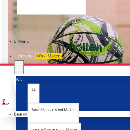
Menu
Каталог
Мʼячі Molten
All
All
0
Волейбольні м'ячі Molten
Ваш кошик порожній :(
Баскетбольні мʼячі Molten