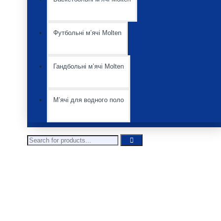
Футбольні мʼячі Molten
Гандбольні мʼячі Molten
Мʼячі для водного поло