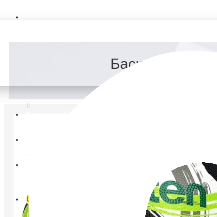
FAQ
Баскетбольний 
Ветеранський спорт
Логін
Реєстрація
Список бажань
0