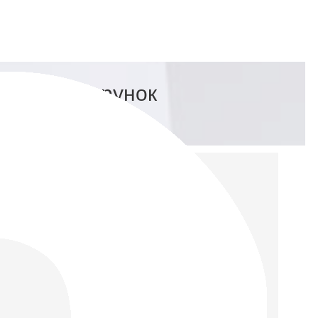
р 7) +подарунок