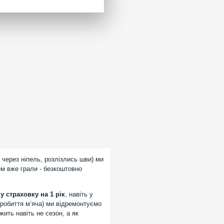
 через ніпель, розлізлись шви) ми
ем вже грали - безкоштовно
 страховку на 1 рік
, навіть у
робиття мʼяча) ми відремонтуємо
ить навіть не сезон, а як