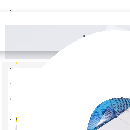
FAQ
М'яч для фу
Ветеранський спорт
Логін
Реєстрація
Список бажань
0