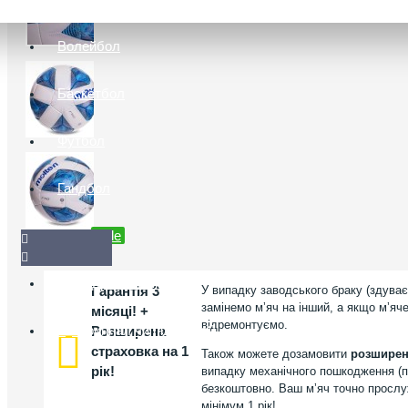
Волейбол
Баскетбол
Футбол
Гандбол
Акції
Sale
Опт і дропшиппінг
Гарантія 3
У випадку заводського браку (здуває
замінемо мʼяч на інший, а якщо мʼяч
місяці! +
відремонтуємо.
Оригінал чи підробка?
Розширена
страховка на 1
Також можете дозамовити
розширену
рік!
випадку механічного пошкодження (п
безкоштовно. Ваш мʼяч точно прослуж
мінімум 1 рік!