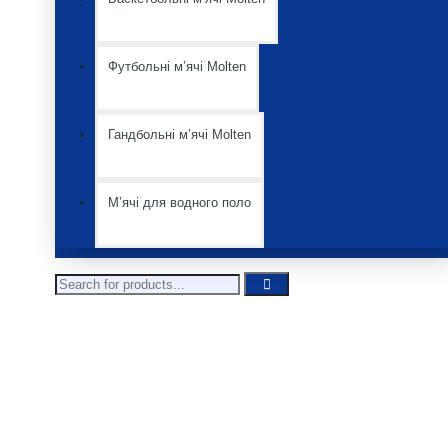
Футбольні мʼячі Molten
Гандбольні мʼячі Molten
Мʼячі для водного поло