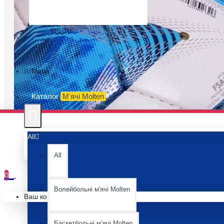
Menu
Каталог
Мʼячі Molten
All
All
0
Волейбольні м'ячі Molten
Ваш кошик порожній :(
Баскетбольні мʼячі Molten