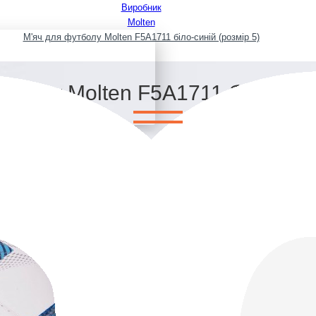
Виробник
Molten
М'яч для футболу Molten F5A1711 біло-синій (розмір 5)
тболу Molten F5A1711 біло-сині