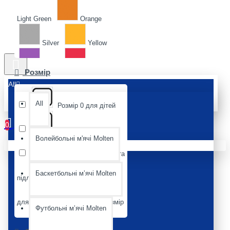
Light Green
Orange
Silver
Yellow
Violet
Red
Розмір
All
All
Розмір 0 для дітей
0
Розмір 1 для дітей
Волейбольні м'ячі Molten
Ваш кошик порожній :(
Розмір 2 для жінок та
Баскетбольні мʼячі Molten
підлітків
Розмір 3
для дорослих
Розмір
Футбольні мʼячі Molten
5 до 12 років
Розмір