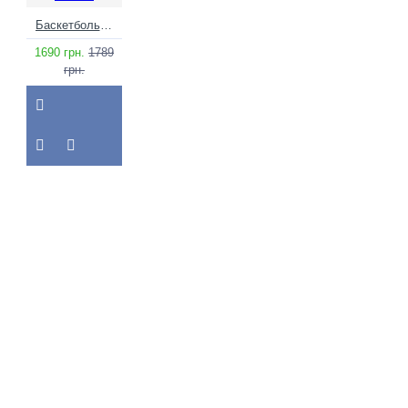
Баскетбольний м'яч Molten B7G3100 (розмір 7) +подарунок
1690 грн.
1789
грн.