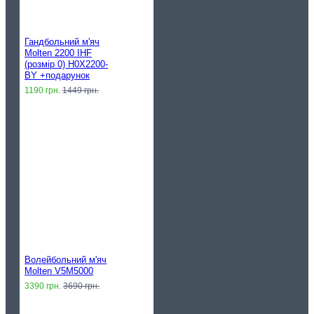
Гандбольний м'яч
Molten 2200 IHF
(розмір 0) H0X2200-
BY +подарунок
1190 грн.
1449 грн.
Волейбольний м'яч
Molten V5M5000
3390 грн.
3690 грн.