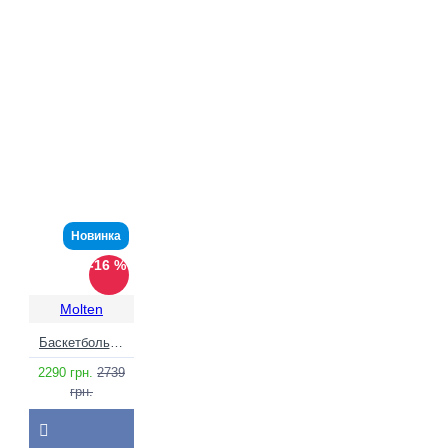
Новинка
-16 %
Molten
Баскетбольний м'яч Molten B7F3501-WG (розмір 7) +подарунок
2290 грн.
2739
грн.