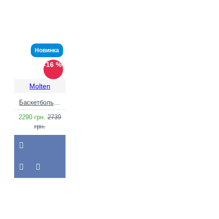
Новинка
-16 %
Molten
Баскетбольний м'яч Molten B7F3501-WB (розмір 7) +подарунок
2290 грн.
2739
грн.