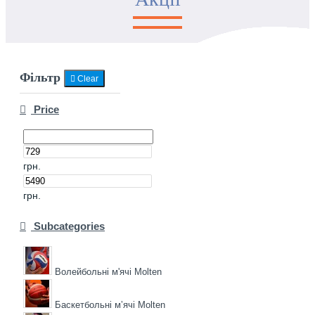
Фільтр
Clear
Price
грн.
грн.
Subcategories
Волейбольні м'ячі Molten
Баскетбольні мʼячі Molten