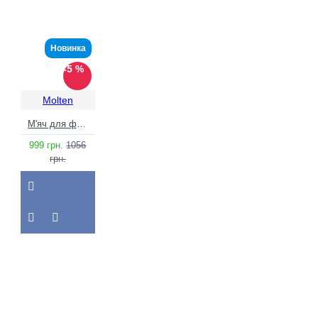
Новинка
-5 %
Molten
М'яч для футболу Molten F5N1711 біло-синій (розмір 5)
999 грн.
1056
грн.