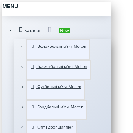
MENU
Каталог
New
Волейбольні м'ячі Molten
Баскетбольні мʼячі Molten
Футбольні мʼячі Molten
Гандбольні мʼячі Molten
Опт і дропшиппінг