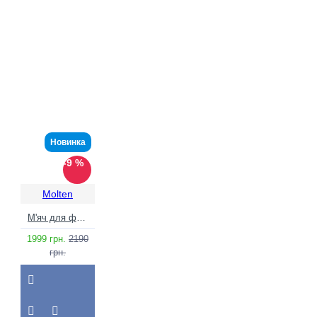
Новинка
-9 %
Molten
М'яч для футболу Molten F5N3200 (розмір 5)
1999 грн.
2190
грн.