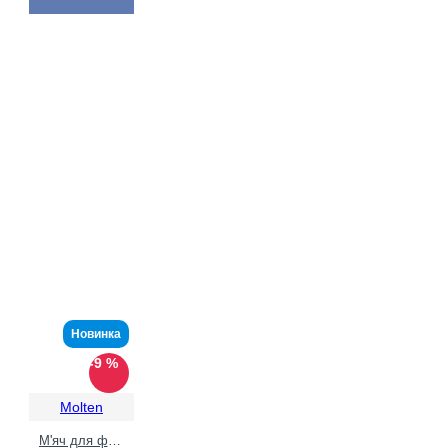
Новинка
-9 %
Molten
М'яч для футболу Molten F5N3200-R (розмір 5)