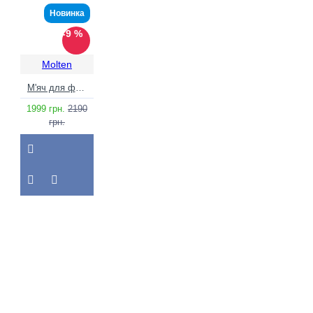
Новинка
-9 %
Molten
М'яч для футболу Molten F5N3200-Y (розмір 5) +подарунок
1999 грн.
2190
грн.