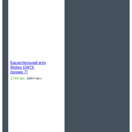
Баскетбольний м'яч
Molten GW7X
(розмір 7)
1749 грн.
1867 грн.