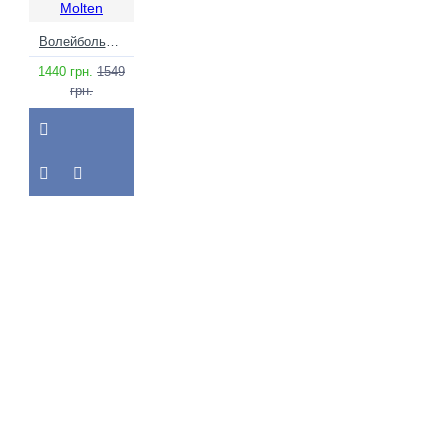
Molten
Волейбольний м'яч Molten V5M2200
1440 грн.
1549
грн.