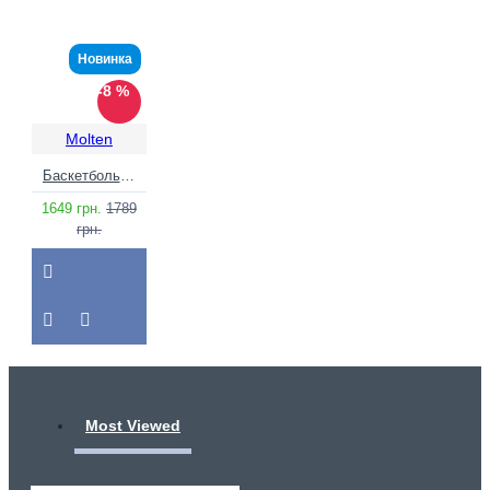
Новинка
-8 %
Molten
Баскетбольний м'яч Molten B7G3100-Q2Z World Cup (розмір 7) +подарунок
1649 грн.
1789
грн.
Most Viewed