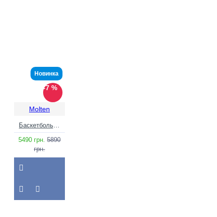
Новинка
-7 %
Molten
Баскетбольний м'яч Molten B6G5000 (Натуральна шкіра оригінал)
5490 грн.
5890
грн.