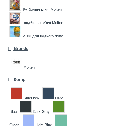
Футбольні мʼячі Molten
Гандбольні мʼячі Molten
Мʼячі для водного поло
Brands
Molten
Колір
Burgundy
Dark
Blue
Dark Gray
Green
Light Blue