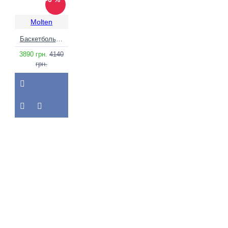
Molten
Баскетбольний м'яч Molten B6G4500 FIBA (розмір 6) +подарунок
3890 грн.
4140
грн.