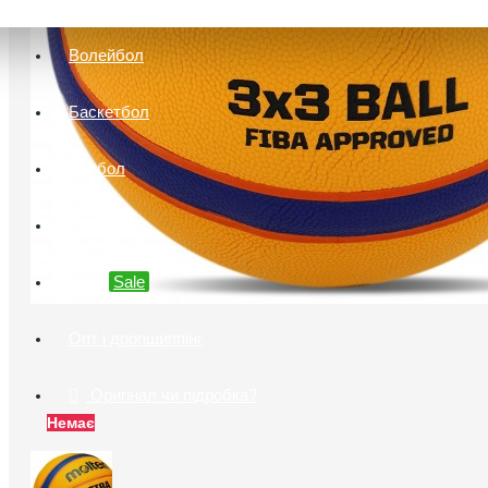
Волейбол
Баскетбол
Футбол
Гандбол
Акції
Sale
Опт і дропшиппінг
Оригінал чи підробка?
Немає