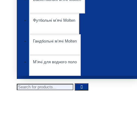
Футбольні мʼячі Molten
Гандбольні мʼячі Molten
Мʼячі для водного поло