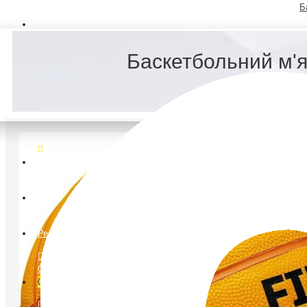
Б
FAQ
Баскетбольний м'я
Ветеранський спорт
Логін
Реєстрація
Список бажань
0