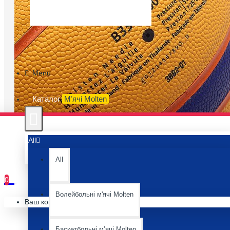
Menu
Каталог
Мʼячі Molten
All
All
0
Волейбольні м'ячі Molten
Ваш кошик порожній :(
Баскетбольні мʼячі Molten