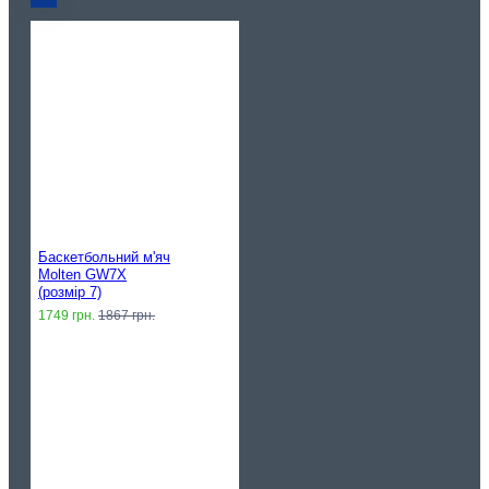
Баскетбольний м'яч
Molten GW7X
(розмір 7)
1749 грн.
1867 грн.