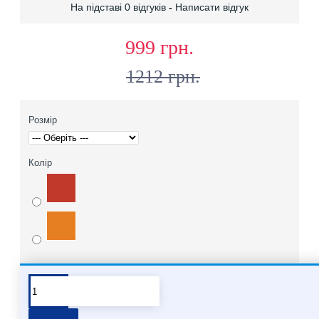
На підставі 0 відгуків
-
Написати відгук
999 грн.
1212 грн.
Розмір
Колір
Про бренд Molten
Хочете купити мʼячі Molten опт