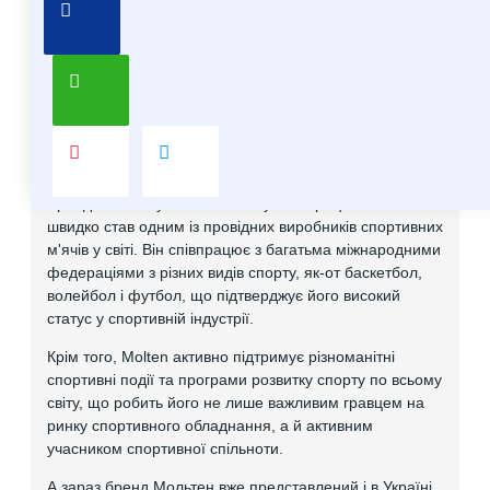
Про бренд Molten
Molten – японський бренд, який спеціалізується на
виробництві спортивного обладнання, в основному на
м'ячах для різних видів спорту. Він відомий своєю
високою якістю та інноваційними технологіями, які
застосовуються у виробництві.
Бренд Molten був заснований у 1958 році в Японії і
швидко став одним із провідних виробників спортивних
м'ячів у світі. Він співпрацює з багатьма міжнародними
федераціями з різних видів спорту, як-от баскетбол,
волейбол і футбол, що підтверджує його високий
статус у спортивній індустрії.
Крім того, Molten активно підтримує різноманітні
спортивні події та програми розвитку спорту по всьому
світу, що робить його не лише важливим гравцем на
ринку спортивного обладнання, а й активним
учасником спортивної спільноти.
А зараз бренд Мольтен вже представлений і в Україні.