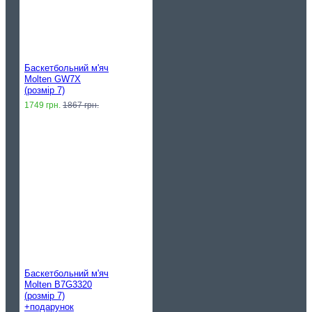
Баскетбольний м'яч
Molten GW7X
(розмір 7)
1749 грн.
1867 грн.
Баскетбольний м'яч
Molten B7G3320
(розмір 7)
+подарунок