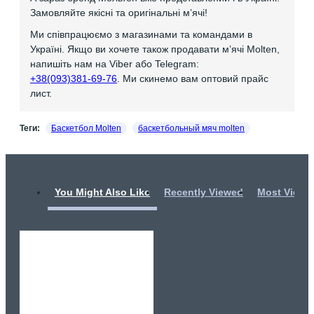
Замовляйте якісні та оригінальні мʼячі!
Ми співпрацюємо з магазинами та командами в
Україні. Якщо ви хочете також продавати мʼячі Molten,
напишіть нам на Viber або Telegram:
+38(093)381-69-76
. Ми скинемо вам оптовий прайс
лист.
Теги:
Баскетбол Molten
баскетбольный мяч molten
You Might Also Like
Recently Viewed
Most Viewe