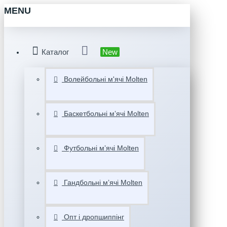
MENU
Каталог
New
Волейбольні м'ячі Molten
Баскетбольні мʼячі Molten
Футбольні мʼячі Molten
Гандбольні мʼячі Molten
Опт і дропшиппінг