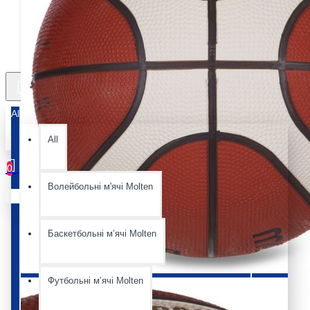
All
All
0
Волейбольні м'ячі Molten
Ваш кошик порожній :(
Баскетбольні мʼячі Molten
Футбольні мʼячі Molten