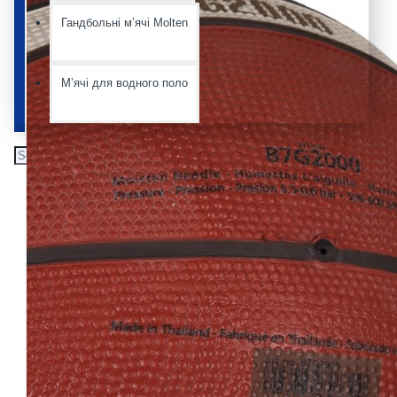
Гандбольні мʼячі Molten
Мʼячі для водного поло