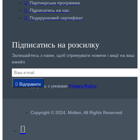
Партнерська программа
Підписатись на нас
Подарунковий сертифікат
Підписатись на розсилку
Залишайтесь з нами, щоб отримувати новини і акції на ваш
емейл
Відправити
Я погоджуюсь з умовами
Privacy Policy
Copyright © 2024, Molten, All Rights Reserved