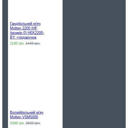
Гандбольний м'яч
Molten 2200 IHF
(розмір 0) H0X2200-
BY +подарунок
1190 грн.
1449 грн.
Волейбольний м'яч
Molten V5M5000
3390 грн.
3690 грн.