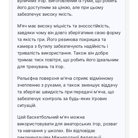
вуличних ігор. Виготовлений із гуми, що робить
його доступним за ціною, але при цьому
забезпечує високу якість.
М'яч має високу міцність та зносостійкість,
завдяки чому він довго зберігатиме свою форму
та якість гри. Його резинова покришка та
камера з бутилу забезпечують надійність і
тривалість використання. Також він добре
тримає тиск повітря, що робить його ідеальним
для тренувань та ігор.
Рельєфна поверхня м'яча сприяє відмінному
зчепленню з руками, а також зменшує віддачу
та зберігає швидкість при передачі м'яча, що
забезпечує контроль за будь-яких ігрових
ситуацій.
Цей баскетбольний м'яч можна
використовувати для аматорських ігор, розваг
та навчання у школах. Він відповідає
рекомендаціям Міжнародної федерації