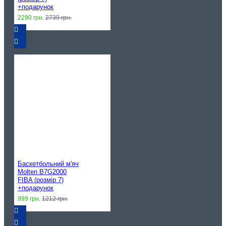
+подарунок
2290 грн.
2739 грн.
Баскетбольний м'яч
Molten B7G2000
FIBA (розмір 7)
+подарунок
999 грн.
1212 грн.