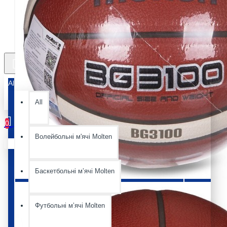
All
All
0
Волейбольні м'ячі Molten
Ваш кошик порожній :(
Баскетбольні мʼячі Molten
Футбольні мʼячі Molten