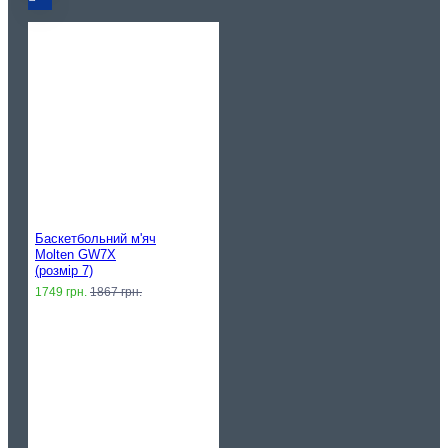
Баскетбольний м'яч
Molten GW7X
(розмір 7)
1749 грн.
1867 грн.