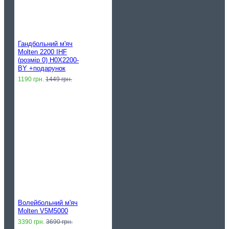
Гандбольний м'яч
Molten 2200 IHF
(розмір 0) H0X2200-
BY +подарунок
1190 грн.
1449 грн.
Волейбольний м'яч
Molten V5M5000
3390 грн.
3690 грн.