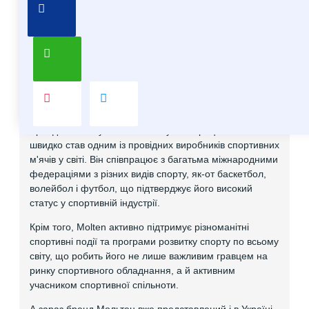
Про бренд Molten
Molten – японський бренд, який спеціалізується на
виробництві спортивного обладнання, в основному на
м'ячах для різних видів спорту. Він відомий своєю
високою якістю та інноваційними технологіями, які
застосовуються у виробництві.
Бренд Molten був заснований у 1958 році в Японії і
швидко став одним із провідних виробників спортивних
м'ячів у світі. Він співпрацює з багатьма міжнародними
федераціями з різних видів спорту, як-от баскетбол,
волейбол і футбол, що підтверджує його високий
статус у спортивній індустрії.
Крім того, Molten активно підтримує різноманітні
спортивні події та програми розвитку спорту по всьому
світу, що робить його не лише важливим гравцем на
ринку спортивного обладнання, а й активним
учасником спортивної спільноти.