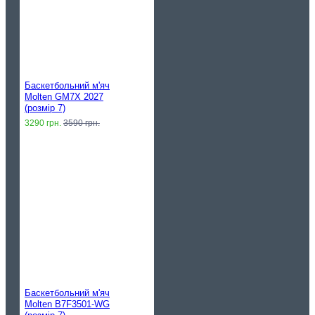
Баскетбольний м'яч
Molten GM7X 2027
(розмір 7)
3290 грн.
3590 грн.
Баскетбольний м'яч
Molten B7F3501-WG