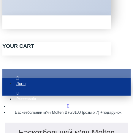
YOUR CART
Логін
Реєстрація
Баскетбольний м'яч Molten B7G3100 (розмір 7) +подарунок
Баскетбольний м'яч Molten