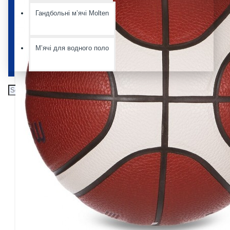
Гандбольні мʼячі Molten
Мʼячі для водного поло