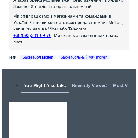
А зараз бренд Мольтен вже представлений і в Україні.
Замовляйте якісні та оригінальні мʼячі!
Ми співпрацюємо з магазинами та командами в
Україні. Якщо ви хочете також продавати мʼячі Molten,
напишіть нам на Viber або Telegram:
+38(093)381-69-76
. Ми скинемо вам оптовий прайс
лист.
Теги:
Баскетбол Molten
баскетбольный мяч molten
You Might Also Like
Recently Viewed
Most Viewe