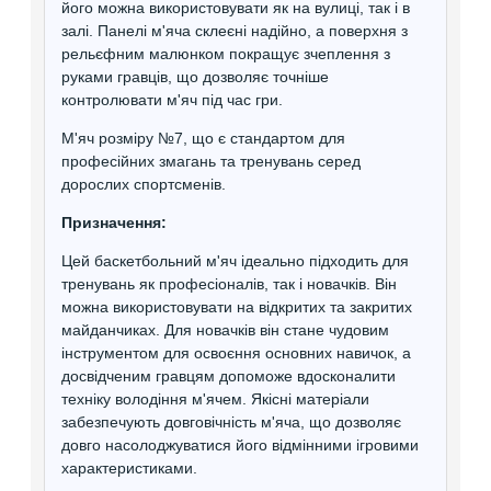
його можна використовувати як на вулиці, так і в
залі. Панелі м'яча склеєні надійно, а поверхня з
рельєфним малюнком покращує зчеплення з
руками гравців, що дозволяє точніше
контролювати м'яч під час гри.
М'яч розміру №7, що є стандартом для
професійних змагань та тренувань серед
дорослих спортсменів.
Призначення:
Цей баскетбольний м'яч ідеально підходить для
тренувань як професіоналів, так і новачків. Він
можна використовувати на відкритих та закритих
майданчиках. Для новачків він стане чудовим
інструментом для освоєння основних навичок, а
досвідченим гравцям допоможе вдосконалити
техніку володіння м'ячем. Якісні матеріали
забезпечують довговічність м'яча, що дозволяє
довго насолоджуватися його відмінними ігровими
характеристиками.