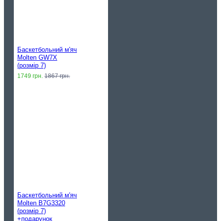
Баскетбольний м'яч
Molten GW7X
(розмір 7)
1749 грн.
1867 грн.
Баскетбольний м'яч
Molten B7G3320
(розмір 7)
+подарунок