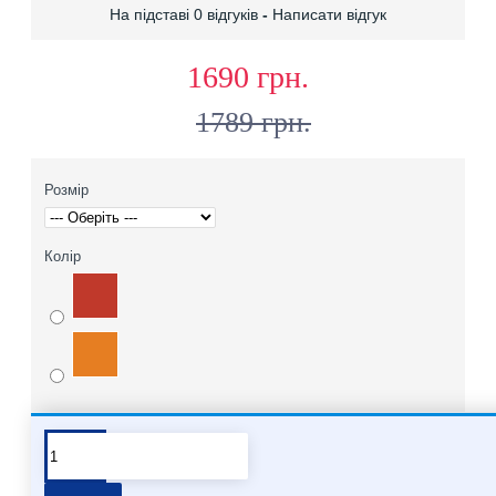
На підставі 0 відгуків
-
Написати відгук
1690 грн.
1789 грн.
Розмір
Колір
Про бренд Molten
Хочете купити мʼячі Molten опт