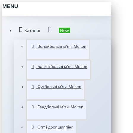
MENU
Каталог
New
Волейбольні м'ячі Molten
Баскетбольні мʼячі Molten
Футбольні мʼячі Molten
Гандбольні мʼячі Molten
Опт і дропшиппінг