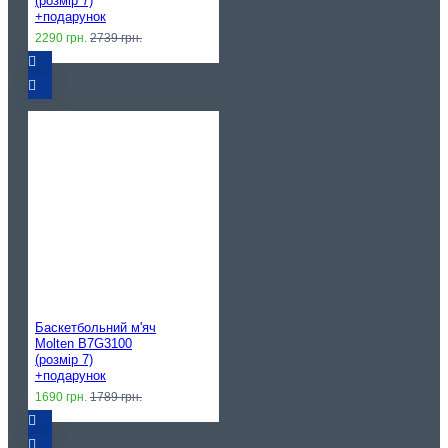
(розмір 7)
+подарунок
2290 грн.
2739 грн.
Баскетбольний м'яч
Molten B7G3100
(розмір 7)
+подарунок
1690 грн.
1789 грн.