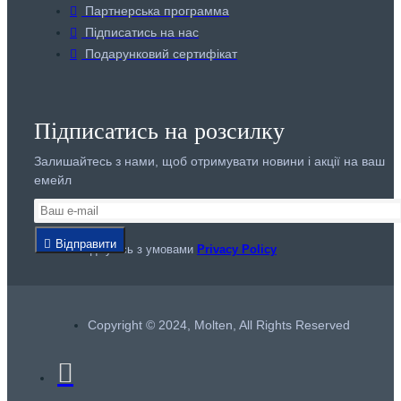
Партнерська программа
Підписатись на нас
Подарунковий сертифікат
Підписатись на розсилку
Залишайтесь з нами, щоб отримувати новини і акції на ваш
емейл
Відправити
Я погоджуюсь з умовами
Privacy Policy
Copyright © 2024, Molten, All Rights Reserved