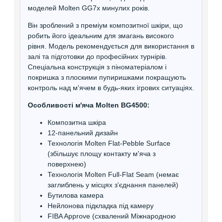
моделей Molten GG7x минулих років.
Він зроблений з преміум композитної шкіри, що
робить його ідеальним для змагань високого
рівня. Модель рекомендується для використання в
залі та підготовки до професійних турнірів.
Спеціальна конструкція з піноматеріалом і
покришка з плоскими пупиришками покращують
контроль над м'ячем в будь-яких ігрових ситуаціях.
Особливості м'яча Molten BG4500:
Композитна шкіра
12-панельний дизайн
Технологія Molten Flat-Pebble Surface
(збільшує площу контакту м'яча з
поверхнею)
Технологія Molten Full-Flat Seam (немає
заглиблень у місцях з'єднання панелей)
Бутилова камера
Нейлонова підкладка під камеру
FIBA Approve (схвалений Міжнародною