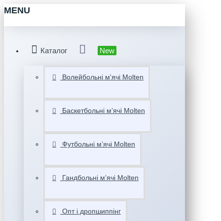
MENU
Каталог
New
Волейбольні м'ячі Molten
Баскетбольні мʼячі Molten
Футбольні мʼячі Molten
Гандбольні мʼячі Molten
Опт і дропшиппінг