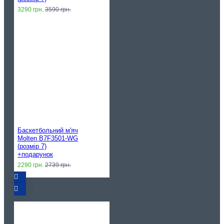
3290 грн.
3590 грн.
Баскетбольний м'яч
Molten B7F3501-WG
(розмір 7)
+подарунок
2290 грн.
2739 грн.