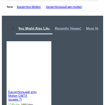
Теги:
Баскетбол Molten
баскетбольный мяч molten
You Might Also Like
Recently Viewed
Most Viewe
Баскетбольний м'яч
Molten GW7X
(розмір 7)
1749 грн.
1867 грн.