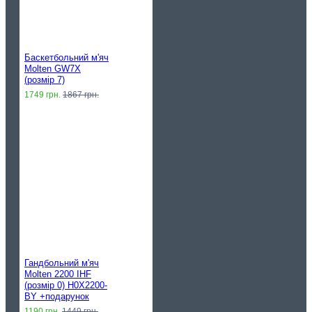
Баскетбольний м'яч
Molten GW7X
(розмір 7)
1749 грн.
1867 грн.
Гандбольний м'яч
Molten 2200 IHF
(розмір 0) H0X2200-
BY +подарунок
1190 грн.
1449 грн.