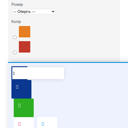
Розмір
Колір
Про бренд Molten
Хочете купити мʼячі Molten опт
Про бренд Molten
Molten – японський бренд, який спеціалізується на
виробництві спортивного обладнання, в основному на
м'ячах для різних видів спорту. Він відомий своєю
високою якістю та інноваційними технологіями, які
застосовуються у виробництві.