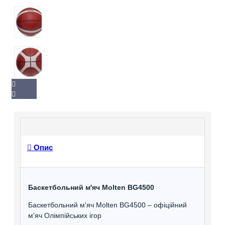
Опис
Баскетбольний м'яч Molten BG4500
Баскетбольний м'яч Molten BG4500 – офіційний
м'яч Олімпійських ігор