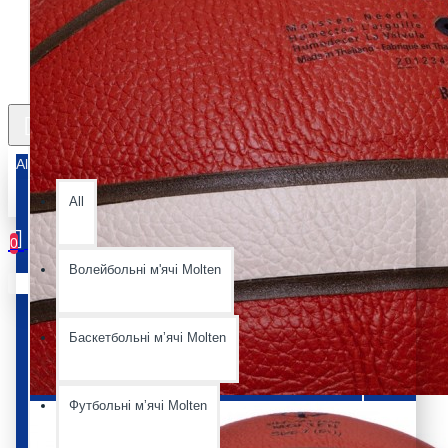
All
All
0
Волейбольні м'ячі Molten
Ваш кошик порожній :(
Баскетбольні мʼячі Molten
Футбольні мʼячі Molten