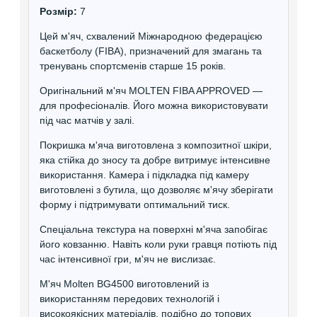
Розмір:
7
Цей м'яч, схвалений Міжнародною федерацією
баскетболу (FIBA), призначений для змагань та
тренувань спортсменів старше 15 років.
Оригінальний м'яч MOLTEN FIBA APPROVED —
для професіоналів. Його можна використовувати
під час матчів у залі.
Покришка м'яча виготовлена з композитної шкіри,
яка стійка до зносу та добре витримує інтенсивне
використання. Камера і підкладка під камеру
виготовлені з бутила, що дозволяє м'ячу зберігати
форму і підтримувати оптимальний тиск.
Спеціальна текстура на поверхні м'яча запобігає
його ковзанню. Навіть коли руки гравця потіють під
час інтенсивної гри, м'яч не вислизає.
М'яч Molten BG4500 виготовлений із
використанням передових технологій і
високоякісних матеріалів, подібно до топових