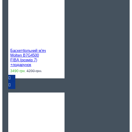
Баскетбольний м'яч
Molten B7G4500
FIBA (розмір 7)
+подарунок
3490 грн.
4290 грн.