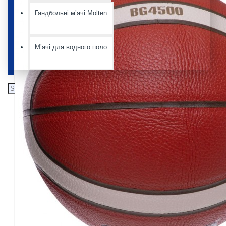
Гандбольні мʼячі Molten
Мʼячі для водного поло