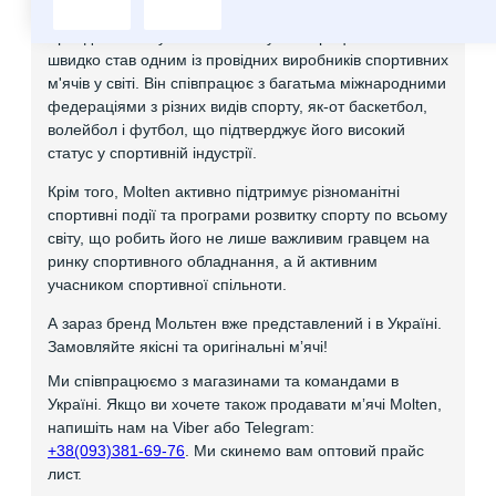
Бренд Molten був заснований у 1958 році в Японії і
швидко став одним із провідних виробників спортивних
м'ячів у світі. Він співпрацює з багатьма міжнародними
федераціями з різних видів спорту, як-от баскетбол,
волейбол і футбол, що підтверджує його високий
статус у спортивній індустрії.
Крім того, Molten активно підтримує різноманітні
спортивні події та програми розвитку спорту по всьому
світу, що робить його не лише важливим гравцем на
ринку спортивного обладнання, а й активним
учасником спортивної спільноти.
А зараз бренд Мольтен вже представлений і в Україні.
Замовляйте якісні та оригінальні мʼячі!
Ми співпрацюємо з магазинами та командами в
Україні. Якщо ви хочете також продавати мʼячі Molten,
напишіть нам на Viber або Telegram:
+38(093)381-69-76
. Ми скинемо вам оптовий прайс
лист.