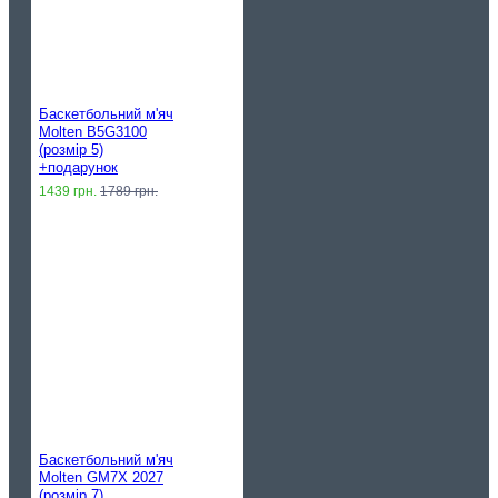
Баскетбольний м'яч
Molten B5G3100
(розмір 5)
+подарунок
1439 грн.
1789 грн.
Баскетбольний м'яч
Molten GM7X 2027
(розмір 7)