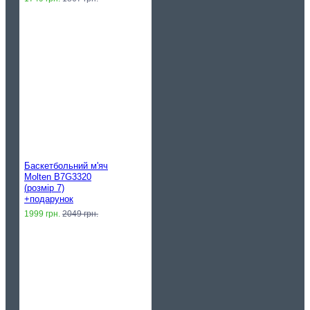
Баскетбольний м'яч
Molten B7G3320
(розмір 7)
+подарунок
1999 грн.
2049 грн.