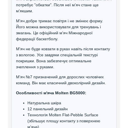
потребує "обкатки". Після неї м'яч стане ще
м'якшим.
М'яч добре тримає повітря і не змінює форму.
Його можна використовувати для тренувань і
змагань. Це офіційний м'яч Міжнародної
федерації баскетболу.
М'яч не буде ковзати в руках навіть після контакту
з вологою. Усе завдяки спеціальній текстурі
покришки. Вона забезпечує оптимальне
зчеплення з руками.
М'яч №7 призначений для дорослих чоловічих
команд. Він має класичний двоколірний дизайн.
Особливості м'яча Molten BG5000:
Натуральна шкіра
12 панельний дизайн
Технологія Molten Flat-Pebble Surface
(збільшує площу контакту з поверхнею
м'яча)