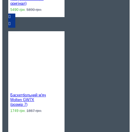
оригінал)
5490 грн.
5890 грн.
Баскетбольний м'яч
Molten GW7X
(розмір 7)
1749 грн.
1867 грн.