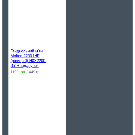
Гандбольний м'яч
Molten 2200 IHF
(розмір 0) H0X2200-
BY +подарунок
1190 грн.
1449 грн.