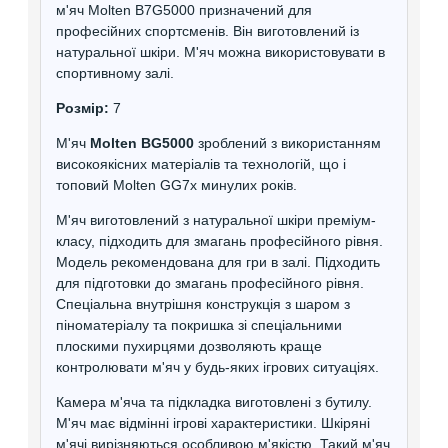
м'яч Molten B7G5000 призначений для
професійних спортсменів. Він виготовлений із
натуральної шкіри. М'яч можна використовувати в
спортивному залі.
Розмір:
7
М'яч
Molten BG5000
зроблений з використанням
високоякісних матеріалів та технологій, що і
топовий Molten GG7x минулих років.
М'яч виготовлений з натуральної шкіри преміум-
класу, підходить для змагань професійного рівня.
Модель рекомендована для гри в залі. Підходить
для підготовки до змагань професійного рівня.
Спеціальна внутрішня конструкція з шаром з
піноматеріалу та покришка зі спеціальними
плоскими пухирцями дозволяють краще
контролювати м'яч у будь-яких ігрових ситуаціях.
Камера м'яча та підкладка виготовлені з бутилу.
М'яч має відмінні ігрові характеристики. Шкіряні
м'ячі вирізняються особливою м'якістю. Такий м'яч