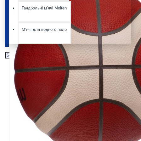
Гандбольні мʼячі Molten
Мʼячі для водного поло