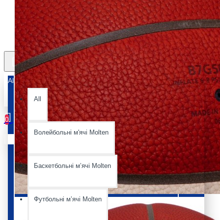
All
All
0
Волейбольні м'ячі Molten
Ваш кошик порожній :(
Баскетбольні мʼячі Molten
Футбольні мʼячі Molten