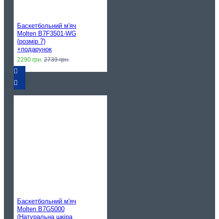
Баскетбольний м'яч
Molten B7F3501-WG
(розмір 7)
+подарунок
2290 грн.
2739 грн.
Баскетбольний м'яч
Molten B7G5000
(Натуральна шкіра