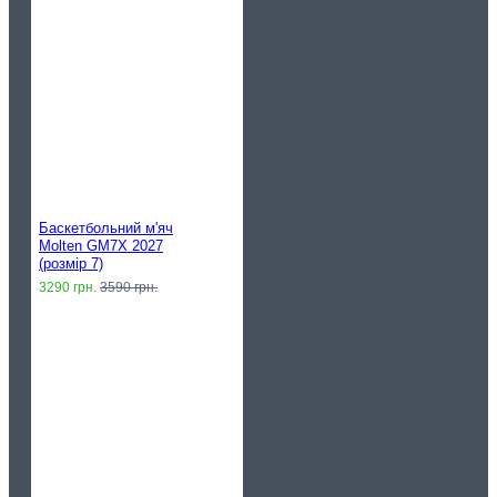
Баскетбольний м'яч
Molten GM7X 2027
(розмір 7)
3290 грн.
3590 грн.