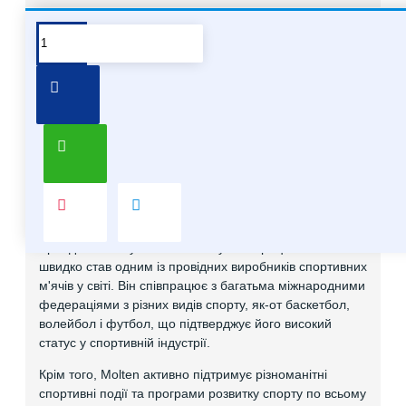
Про бренд Molten
Хочете купити мʼячі Molten опт
Про бренд Molten
Molten – японський бренд, який спеціалізується на
виробництві спортивного обладнання, в основному на
м'ячах для різних видів спорту. Він відомий своєю
високою якістю та інноваційними технологіями, які
застосовуються у виробництві.
Бренд Molten був заснований у 1958 році в Японії і
швидко став одним із провідних виробників спортивних
м'ячів у світі. Він співпрацює з багатьма міжнародними
федераціями з різних видів спорту, як-от баскетбол,
волейбол і футбол, що підтверджує його високий
статус у спортивній індустрії.
Крім того, Molten активно підтримує різноманітні
спортивні події та програми розвитку спорту по всьому