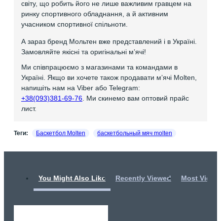
світу, що робить його не лише важливим гравцем на
ринку спортивного обладнання, а й активним
учасником спортивної спільноти.
А зараз бренд Мольтен вже представлений і в Україні.
Замовляйте якісні та оригінальні мʼячі!
Ми співпрацюємо з магазинами та командами в
Україні. Якщо ви хочете також продавати мʼячі Molten,
напишіть нам на Viber або Telegram:
+38(093)381-69-76
. Ми скинемо вам оптовий прайс
лист.
Теги:
Баскетбол Molten
баскетбольный мяч molten
You Might Also Like
Recently Viewed
Most Viewe