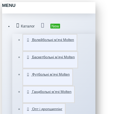
MENU
Каталог
New
Волейбольні м'ячі Molten
Баскетбольні мʼячі Molten
Футбольні мʼячі Molten
Гандбольні мʼячі Molten
Опт і дропшиппінг