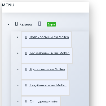
MENU
Каталог
New
Волейбольні м'ячі Molten
Баскетбольні мʼячі Molten
Футбольні мʼячі Molten
Гандбольні мʼячі Molten
Опт і дропшиппінг