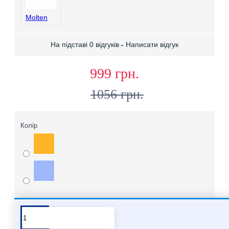
Molten
На підставі 0 відгуків
-
Написати відгук
999 грн.
1056 грн.
Колір
Про бренд Molten
Хочете купити мʼячі Molten опт