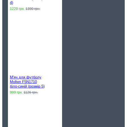
4)
1229 грн.
1390 грн.
М'яч для футболу
Molten F5N1710
біло-синій (розмір 5)
999 грн.
1126 грн.