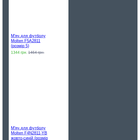
М'яч для футболу
Molten F5A2811
(розмір 5)
1344 грн.
1464 грн.
М'яч для футболу
Molten F4N2811-YB
жовто-синій (розмір