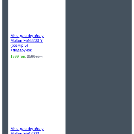
М'яч для футболу
Molten F5N3200-Y
(розмір 5)
+подарунок
1999 грн.
2190 грн.
М'яч для футболу
Molten F5A2000