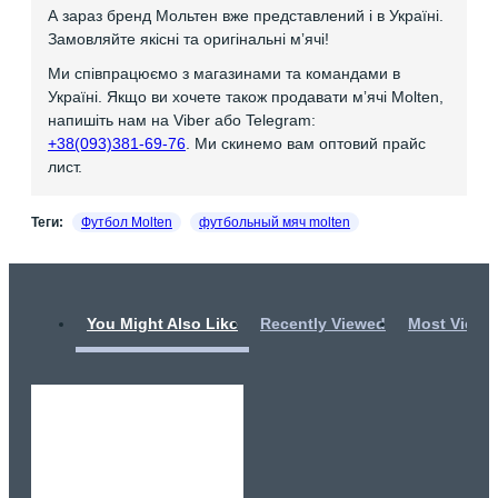
А зараз бренд Мольтен вже представлений і в Україні.
Замовляйте якісні та оригінальні мʼячі!
Ми співпрацюємо з магазинами та командами в
Україні. Якщо ви хочете також продавати мʼячі Molten,
напишіть нам на Viber або Telegram:
+38(093)381-69-76
. Ми скинемо вам оптовий прайс
лист.
Теги:
Футбол Molten
футбольный мяч molten
You Might Also Like
Recently Viewed
Most Viewe