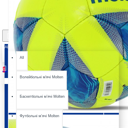
All
All
0
Волейбольні м'ячі Molten
Ваш кошик порожній :(
Баскетбольні мʼячі Molten
Футбольні мʼячі Molten