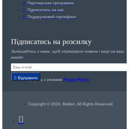
Партнерська программа
Підписатись на нас
Подарунковий сертифікат
Підписатись на розсилку
Залишайтесь з нами, щоб отримувати новини і акції на ваш
емейл
Відправити
Я погоджуюсь з умовами
Privacy Policy
Copyright © 2024, Molten, All Rights Reserved