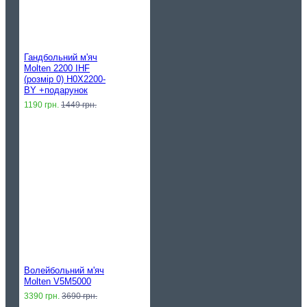
Гандбольний м'яч
Molten 2200 IHF
(розмір 0) H0X2200-
BY +подарунок
1190 грн.
1449 грн.
Волейбольний м'яч
Molten V5M5000
3390 грн.
3690 грн.