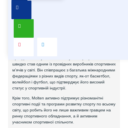
Про бренд Molten
Molten – японський бренд, який спеціалізується на
виробництві спортивного обладнання, в основному на
м'ячах для різних видів спорту. Він відомий своєю
високою якістю та інноваційними технологіями, які
застосовуються у виробництві.
Бренд Molten був заснований у 1958 році в Японії і
швидко став одним із провідних виробників спортивних
м'ячів у світі. Він співпрацює з багатьма міжнародними
федераціями з різних видів спорту, як-от баскетбол,
волейбол і футбол, що підтверджує його високий
статус у спортивній індустрії.
Крім того, Molten активно підтримує різноманітні
спортивні події та програми розвитку спорту по всьому
світу, що робить його не лише важливим гравцем на
ринку спортивного обладнання, а й активним
учасником спортивної спільноти.