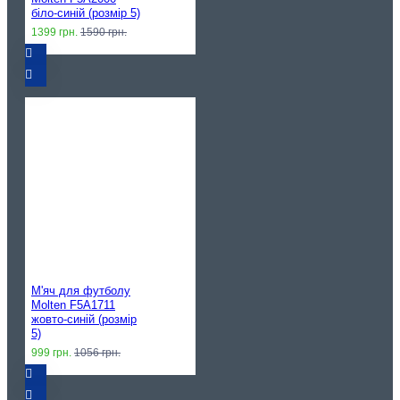
біло-синій (розмір 5)
1399 грн.
1590 грн.
М'яч для футболу
Molten F5A1711
жовто-синій (розмір
5)
999 грн.
1056 грн.