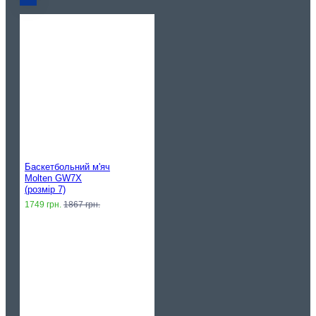
Баскетбольний м'яч
Molten GW7X
(розмір 7)
1749 грн.
1867 грн.