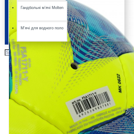
Гандбольні мʼячі Molten
Мʼячі для водного поло