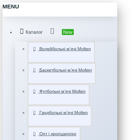
MENU
Каталог
New
Волейбольні м'ячі Molten
Баскетбольні мʼячі Molten
Футбольні мʼячі Molten
Гандбольні мʼячі Molten
Опт і дропшиппінг