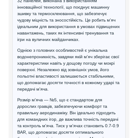
32 панелей, виконана з використанням
інноваційної технології, що поєднує машинну
зшивку та термосклеювання, що забезпечує
чудову міцність та зносостійкість. Це робить м'яч
ідеальним для використання в умовах підвищених
навантажень, таких як інтенсивні тренування та
ігри на вуличних майданчиках.
Однією з головних особливостей є унікальна
водонепроникність, завдяки якій м'яч зберігає свої
характеристики навіть у дощову погоду чи мокрі
поверхні. Незалежно від зовнішніх умов, його
польотні властивості залишаються стабільними,
що допомагає досягти точності в кожному ударі та
передачі м'яча.
Розмір м'яча — №5, що є стандартом для
дорослих гравців, забезпечуючи комфорт та
правильну аеродинаміку. Він ідеально підходить
для командних ігор, де важлива точність передачі
та контроль м'яча. Тиск у м'ячах становить 0.7-0.9
BAR, що допомагає досягти оптимального