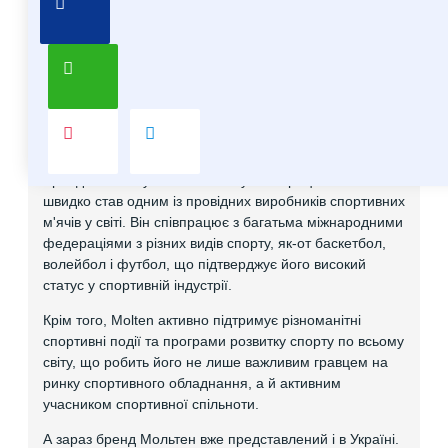
Про бренд Molten
Molten – японський бренд, який спеціалізується на
виробництві спортивного обладнання, в основному на
м'ячах для різних видів спорту. Він відомий своєю
високою якістю та інноваційними технологіями, які
застосовуються у виробництві.
Бренд Molten був заснований у 1958 році в Японії і
швидко став одним із провідних виробників спортивних
м'ячів у світі. Він співпрацює з багатьма міжнародними
федераціями з різних видів спорту, як-от баскетбол,
волейбол і футбол, що підтверджує його високий
статус у спортивній індустрії.
Крім того, Molten активно підтримує різноманітні
спортивні події та програми розвитку спорту по всьому
світу, що робить його не лише важливим гравцем на
ринку спортивного обладнання, а й активним
учасником спортивної спільноти.
А зараз бренд Мольтен вже представлений і в Україні.