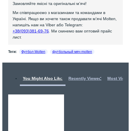
Замовляйте якісні та оригінальні мʼячі!
Ми співпрацюємо з магазинами та командами в
Україні. Якщо ви хочете також продавати мʼячі Molten,
напишіть нам на Viber або Telegram:
+38(093)381-69-76
. Ми скинемо вам оптовий прайс
лист.
Теги:
Футбол Molten
футбольный мяч molten
You Might Also Like
Recently Viewed
Most Viewe