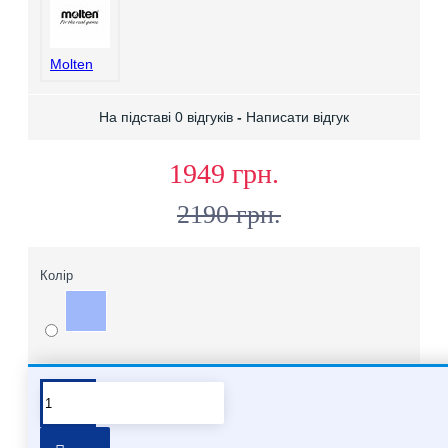
Molten
На підставі 0 відгуків
-
Написати відгук
1949 грн.
2190 грн.
Колір
Про бренд Molten
Хочете купити мʼячі Molten опт