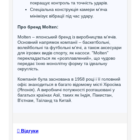
покращує контроль та точність ударів.
Спеціальна конструкція камери м'яча
мінімізує вібрації під час удару.
Про бренд Molten:
Molten – японський бренд із виробництва м'ячів.
Основний напрямок компанії – баскетбольні,
волейбольні та футбольні м'ячі, а також аксесуари
для ігрових видів спорту, як насоси. "Molten"
перекладається як «розплавлений», що чудово
передає їхню монолітну форму та ідеальну
округлість.
Компанія була заснована в 1958 році і її головний
офіс знаходиться в багато відомому місті Хіросіма
(Японія). А виробничі потужності розташовані у
багатьох країнах Азії, таких як Індія, Пакистан,
В'єтнам, Таїланд та Китай.
Відгуки