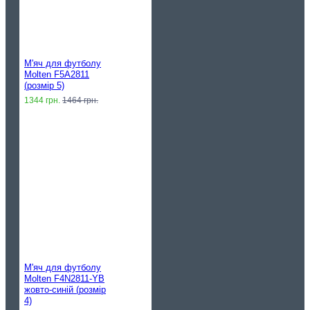
М'яч для футболу
Molten F5A2811
(розмір 5)
1344 грн.
1464 грн.
М'яч для футболу
Molten F4N2811-YB
жовто-синій (розмір
4)