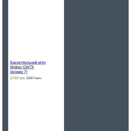
Баскетбольний м'яч
Molten GW7X
(розмір 7)
1749 грн.
1867 грн.