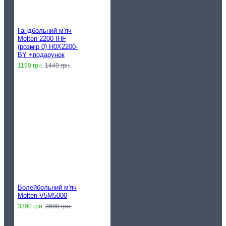
Гандбольний м'яч
Molten 2200 IHF
(розмір 0) H0X2200-
BY +подарунок
1190 грн.
1449 грн.
Волейбольний м'яч
Molten V5M5000
3390 грн.
3690 грн.