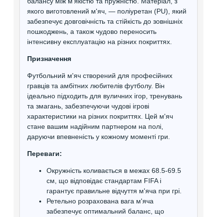
балансу між м'якістю та пружністю. Матеріал, з
якого виготовлений м'яч, — поліуретан (PU), який
забезпечує довговічність та стійкість до зовнішніх
пошкоджень, а також чудово переносить
інтенсивну експлуатацію на різних покриттях.
Призначення
Футбольний м'яч створений для професійних
гравців та амбітних любителів футболу. Він
ідеально підходить для вуличних ігор, тренувань
та змагань, забезпечуючи чудові ігрові
характеристики на різних покриттях. Цей м'яч
стане вашим надійним партнером на полі,
даруючи впевненість у кожному моменті гри.
Переваги:
Окружність коливається в межах 68.5-69.5
см, що відповідає стандартам FIFA і
гарантує правильне відчуття м'яча при грі.
Ретельно розрахована вага м'яча
забезпечує оптимальний баланс, що