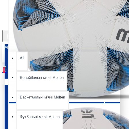
All
All
0
Волейбольні м'ячі Molten
Ваш кошик порожній :(
Баскетбольні мʼячі Molten
Футбольні мʼячі Molten