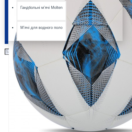
Гандбольні мʼячі Molten
Мʼячі для водного поло