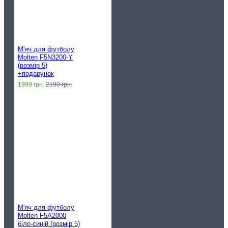
М'яч для футболу
Molten F5N3200-Y
(розмір 5)
+подарунок
1999 грн.
2190 грн.
М'яч для футболу
Molten F5A2000
біло-синій (розмір 5)