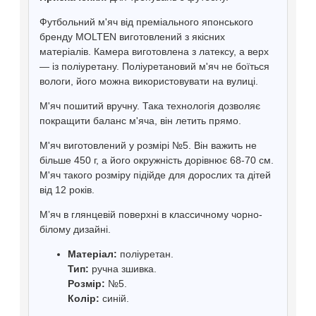
Футбольний м'яч від преміального японського
бренду MOLTEN виготовлений з якісних
матеріалів. Камера виготовлена ​​з латексу, а верх
— із поліуретану. Поліуретановий м'яч не боїться
вологи, його можна використовувати на вулиці.
М'яч пошитий вручну. Така технологія дозволяє
покращити баланс м'яча, він летить прямо.
М'яч виготовлений у розмірі №5. Він важить не
більше 450 г, а його окружність дорівнює 68-70 см.
М'яч такого розміру підійде для дорослих та дітей
від 12 років.
Мʼяч в глянцевій поверхні в классичному чорно-
білому дизайні.
Матеріал:
поліуретан.
Тип:
ручна зшивка.
Розмір:
№5.
Колір:
синій.