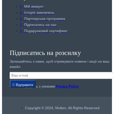
Мій аккаунт
Історія замовлень
Партнерська программа
Підписатись на нас
Подарунковий сертифікат
Підписатись на розсилку
Залишайтесь з нами, щоб отримувати новини і акції на ваш
емейл
Відправити
Я погоджуюсь з умовами
Privacy Policy
Copyright © 2024, Molten, All Rights Reserved