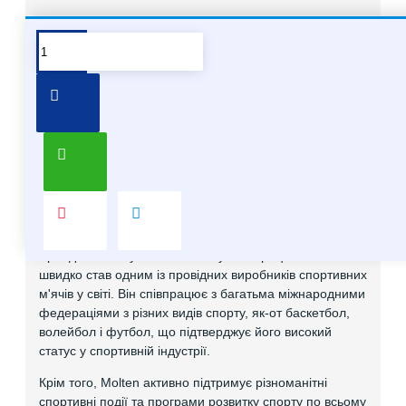
Про бренд Molten
Хочете купити мʼячі Molten опт
Про бренд Molten
Molten – японський бренд, який спеціалізується на
виробництві спортивного обладнання, в основному на
м'ячах для різних видів спорту. Він відомий своєю
високою якістю та інноваційними технологіями, які
застосовуються у виробництві.
Бренд Molten був заснований у 1958 році в Японії і
швидко став одним із провідних виробників спортивних
м'ячів у світі. Він співпрацює з багатьма міжнародними
федераціями з різних видів спорту, як-от баскетбол,
волейбол і футбол, що підтверджує його високий
статус у спортивній індустрії.
Крім того, Molten активно підтримує різноманітні
спортивні події та програми розвитку спорту по всьому