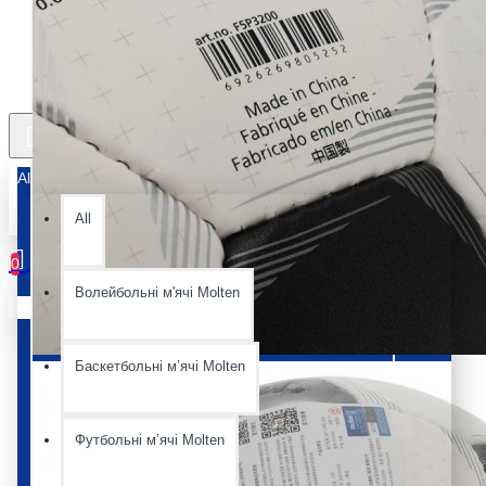
All
All
0
Волейбольні м'ячі Molten
Ваш кошик порожній :(
Баскетбольні мʼячі Molten
Футбольні мʼячі Molten