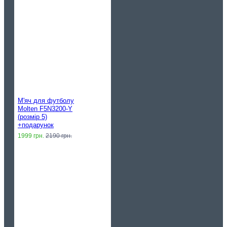
М'яч для футболу
Molten F5N3200-Y
(розмір 5)
+подарунок
1999 грн.
2190 грн.