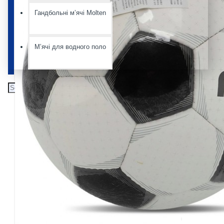
Гандбольні мʼячі Molten
Мʼячі для водного поло