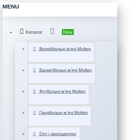
MENU
Каталог
New
Волейбольні м'ячі Molten
Баскетбольні мʼячі Molten
Футбольні мʼячі Molten
Гандбольні мʼячі Molten
Опт і дропшиппінг