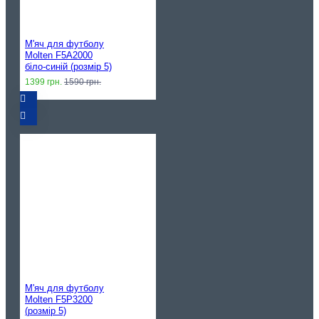
М'яч для футболу
Molten F5A2000
біло-синій (розмір 5)
1399 грн.
1590 грн.
М'яч для футболу
Molten F5P3200
(розмір 5)