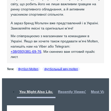
світу, що робить його не лише важливим гравцем на
ринку спортивного обладнання, а й активним
учасником спортивної спільноти.
А зараз бренд Мольтен вже представлений і в Україні.
Замовляйте якісні та оригінальні мʼячі!
Ми співпрацюємо з магазинами та командами в
Україні. Якщо ви хочете також продавати мʼячі Molten,
напишіть нам на Viber або Telegram:
+38(093)381-69-76
. Ми скинемо вам оптовий прайс
лист.
Теги:
Футбол Molten
футбольный мяч molten
You Might Also Like
Recently Viewed
Most Viewe