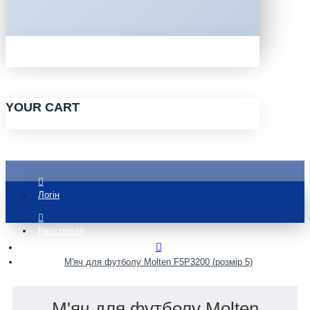
YOUR CART
Логін
Реєстрація
М'яч для футболу Molten F5P3200 (розмір 5)
М'яч для футболу Molten