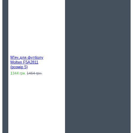
М'яч для футболу
Molten F5A2811
(розмір 5)
1344 грн.
1464 грн.