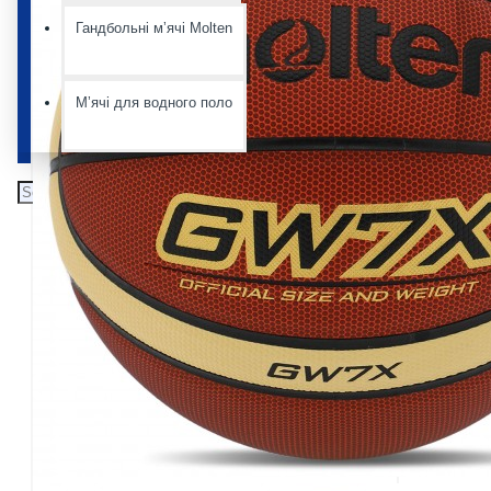
Гандбольні мʼячі Molten
Мʼячі для водного поло