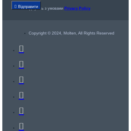
Відправити
Я погоджуюсь з умовами
Privacy Policy
Copyright © 2024, Molten, All Rights Reserved