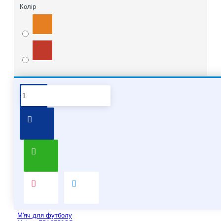
Колір
People Also Bought
М'яч для футболу