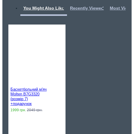
You Might Also Like
Recently Viewed
Most Viewe
Баскетбольний м'яч
Molten B7G3320
(розмір 7)
+подарунок
1999 грн.
2049 грн.