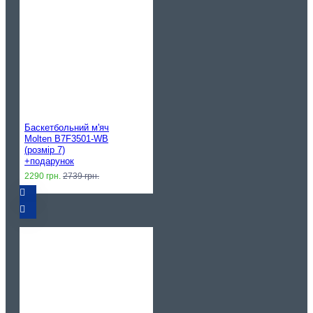
Баскетбольний м'яч
Molten B7F3501-WB
(розмір 7)
+подарунок
2290 грн.
2739 грн.