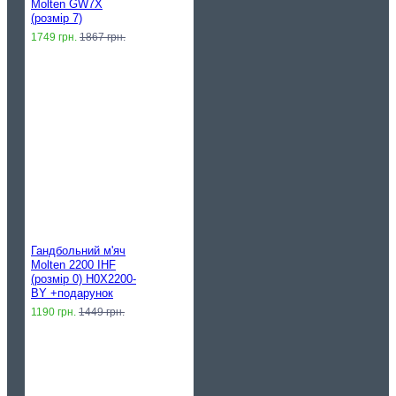
Molten GW7X
(розмір 7)
1749 грн.
1867 грн.
Гандбольний м'яч
Molten 2200 IHF
(розмір 0) H0X2200-
BY +подарунок
1190 грн.
1449 грн.