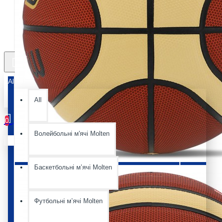
All
All
0
Волейбольні м'ячі Molten
Ваш кошик порожній :(
Баскетбольні мʼячі Molten
Футбольні мʼячі Molten