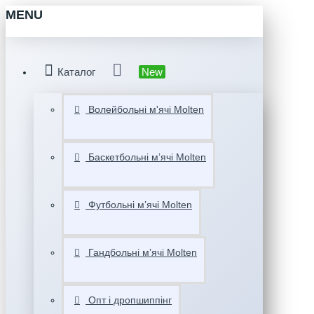
MENU
Каталог
New
Волейбольні м'ячі Molten
Баскетбольні мʼячі Molten
Футбольні мʼячі Molten
Гандбольні мʼячі Molten
Опт і дропшиппінг