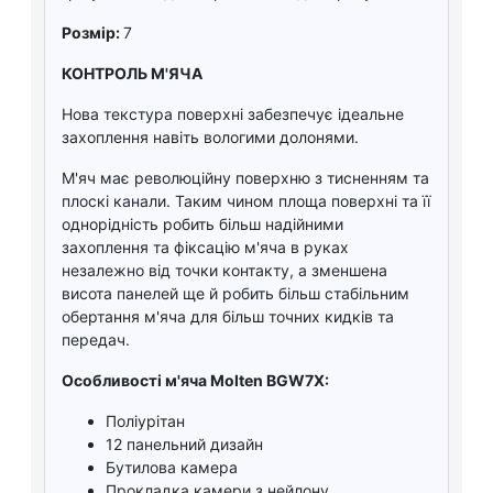
Розмір:
7
КОНТРОЛЬ М'ЯЧА
Нова текстура поверхні забезпечує ідеальне
захоплення навіть вологими долонями.
М'яч має революційну поверхню з тисненням та
плоскі канали. Таким чином площа поверхні та її
однорідність робить більш надійними
захоплення та фіксацію м'яча в руках
незалежно від точки контакту, а зменшена
висота панелей ще й робить більш стабільним
обертання м'яча для більш точних кидків та
передач.
Особливості м'яча Molten BGW7X:
Поліурітан
12 панельний дизайн
Бутилова камера
Прокладка камери з нейлону