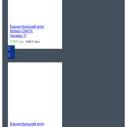
Баскетбольний м'яч
Molten GW7X
(розмір 7)
1749 грн.
1867 грн.
Баскетбольний м'яч