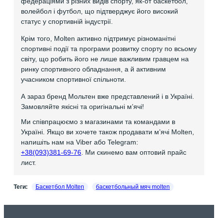
федераціями з різних видів спорту, як-от баскетбол,
волейбол і футбол, що підтверджує його високий
статус у спортивній індустрії.
Крім того, Molten активно підтримує різноманітні
спортивні події та програми розвитку спорту по всьому
світу, що робить його не лише важливим гравцем на
ринку спортивного обладнання, а й активним
учасником спортивної спільноти.
А зараз бренд Мольтен вже представлений і в Україні.
Замовляйте якісні та оригінальні мʼячі!
Ми співпрацюємо з магазинами та командами в
Україні. Якщо ви хочете також продавати мʼячі Molten,
напишіть нам на Viber або Telegram:
+38(093)381-69-76
. Ми скинемо вам оптовий прайс
лист.
Теги:
Баскетбол Molten
баскетбольный мяч molten