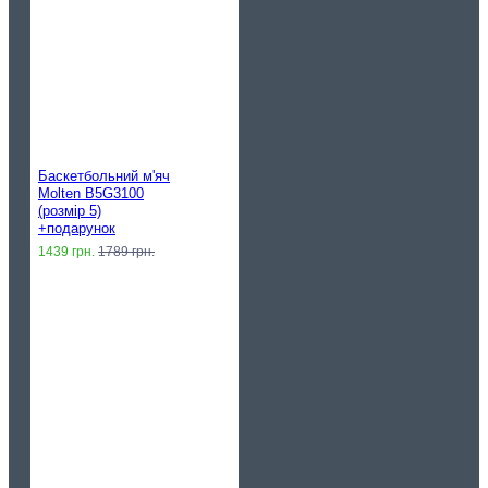
Баскетбольний м'яч
Molten B5G3100
(розмір 5)
+подарунок
1439 грн.
1789 грн.