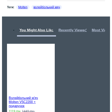
Теги:
Molten
волейбольний мяч
You Might Also Like
Recently Viewed
Most Viewe
Волейбольний м'яч
Molten V5C2200 +
подарунок
1119 грн.
1449 грн.