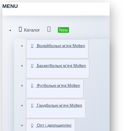
MENU
Каталог
New
Волейбольні м'ячі Molten
Баскетбольні мʼячі Molten
Футбольні мʼячі Molten
Гандбольні мʼячі Molten
Опт і дропшиппінг