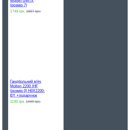
Molten GW7X
(розмір 7)
1749 грн.
1867 грн.
Гандбольний м'яч
Molten 2200 IHF
(розмір 0) H0X2200-
BY +подарунок
1190 грн.
1449 грн.