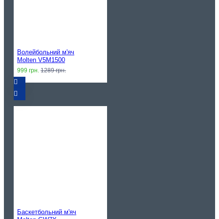
Волейбольний м'яч
Molten V5M1500
999 грн.
1289 грн.
Баскетбольний м'яч