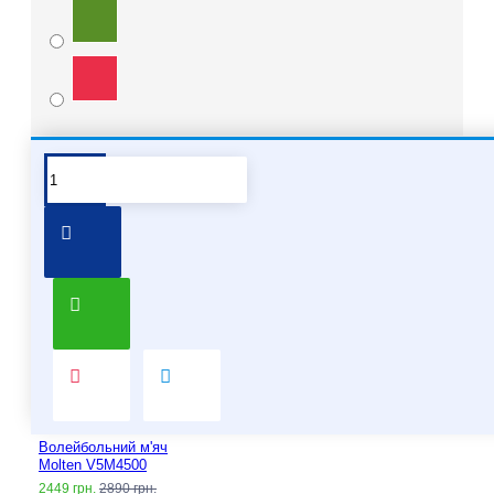
Pair it With
Волейбольний м'яч
Molten V5M4500
2449 грн.
2890 грн.