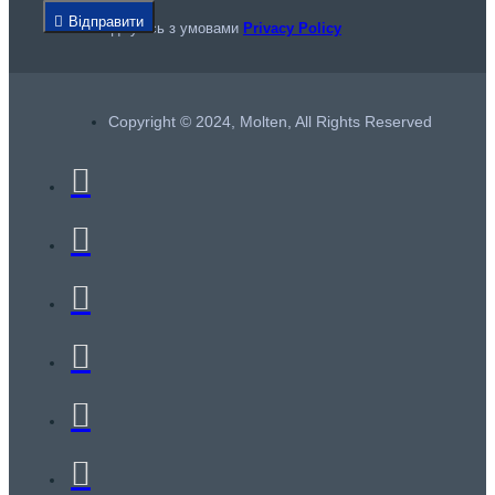
Відправити
Я погоджуюсь з умовами
Privacy Policy
Copyright © 2024, Molten, All Rights Reserved