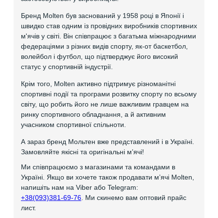
Бренд Molten був заснований у 1958 році в Японії і
швидко став одним із провідних виробників спортивних
м'ячів у світі. Він співпрацює з багатьма міжнародними
федераціями з різних видів спорту, як-от баскетбол,
волейбол і футбол, що підтверджує його високий
статус у спортивній індустрії.
Крім того, Molten активно підтримує різноманітні
спортивні події та програми розвитку спорту по всьому
світу, що робить його не лише важливим гравцем на
ринку спортивного обладнання, а й активним
учасником спортивної спільноти.
А зараз бренд Мольтен вже представлений і в Україні.
Замовляйте якісні та оригінальні мʼячі!
Ми співпрацюємо з магазинами та командами в
Україні. Якщо ви хочете також продавати мʼячі Molten,
напишіть нам на Viber або Telegram:
+38(093)381-69-76
. Ми скинемо вам оптовий прайс
лист.