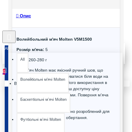
Опис
Волейбольний м'яч Molten V5M1500
All
Розмір м'яча:
5
All
Вага:
260-280 г
Цей м'яч Molten має якісний ручний шов, що
0
дозволяє йому використовуватися біля води на
Волейбольні м'ячі Molten
пляжі, але це не обмежує його використання в
Ваш кошик порожній :(
залі. Через це, він має більш доступну ціну
порівняно з іншими моделями. Поверхня м'яча
Баскетбольні мʼячі Molten
м'яка і приємна для гри.
Дизайн цієї моделі спеціально розроблений для
кращої видимості під час обертання.
Футбольні мʼячі Molten
Характеристики: