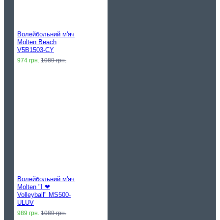
Волейбольний м'яч
Molten Beach
V5B1503-CY
974 грн.
1089 грн.
Волейбольний м'яч
Molten "I ❤︎
Volleyball" MS500-
ULUV
989 грн.
1089 грн.