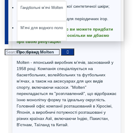
Виготовлений із м'якої синтетичної шкіри;
Гандбольні мʼячі Molten
Ручний шов;
Відмінно підходить для періодичних ігор.
Мʼячі для водного поло
Ми гарантуємо, що у нас ви можете придбати
лише оригінальні м'ячі, оскільки ми дбаємо
про свою репутацію!
Про бренд Molten
Molten - японський виробник м'ячів, заснований у
1958 році. Компанія спеціалізується на
баскетбольних, волейбольних та футбольних
м'ячах, а також на аксесуарах для цих видів
спорту, включаючи насоси. "Molten"
перекладається як "розплавлений", що відображає
їхню монолітну форму та ідеальну округлість.
Головний офіс компанії розташований в Хіросімі,
Японія, а виробничі потужності розташовані у
різних країнах Азії, включаючи Індію, Пакистан,
В'єтнам, Таїланд та Китай.