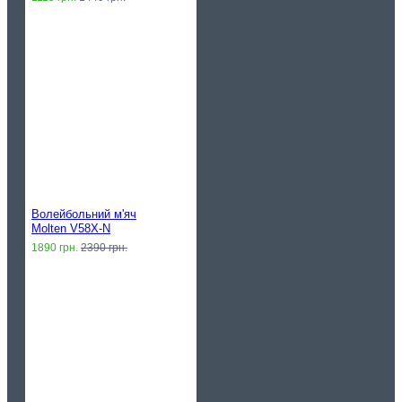
Волейбольний м'яч
Molten V58X-N
1890 грн.
2390 грн.