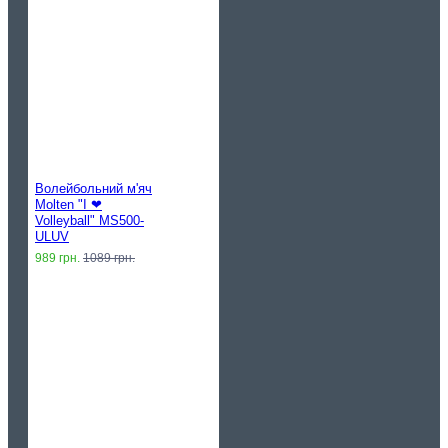
Волейбольний м'яч
Molten "I ❤︎
Volleyball" MS500-
ULUV
989 грн.
1089 грн.