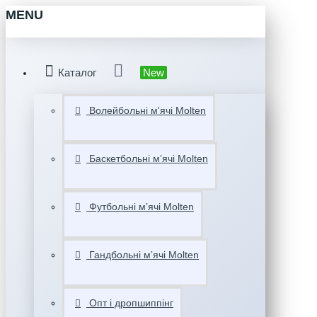
MENU
Каталог
New
Волейбольні м'ячі Molten
Баскетбольні мʼячі Molten
Футбольні мʼячі Molten
Гандбольні мʼячі Molten
Опт і дропшиппінг