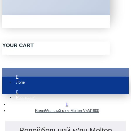
YOUR CART
Логін
Реєстрація
Волейбольний м'яч Molten V5M1900
Волейбольний м'яч Molten