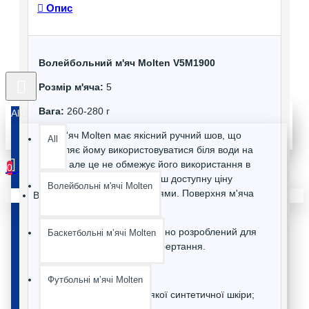
Опис
Волейбольний м'яч Molten V5M1900
Розмір м'яча:
5
Вага:
260-280 г
All
Цей м'яч Molten має якісний ручний шов, що
All
дозволяє йому використовуватися біля води на
пляжі, але це не обмежує його використання в
0
залі. Через це, він має більш доступну ціну
Волейбольні м'ячі Molten
порівняно з іншими моделями. Поверхня м'яча
Ваш кошик порожній :(
м'яка і приємна для гри.
Дизайн цієї моделі спеціально розроблений для
Баскетбольні мʼячі Molten
кращої видимості під час обертання.
Характеристики:
Футбольні мʼячі Molten
Виготовлений із м'якої синтетичної шкіри;
Ручний шов;