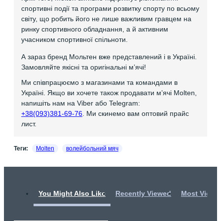
спортивні події та програми розвитку спорту по всьому
світу, що робить його не лише важливим гравцем на
ринку спортивного обладнання, а й активним
учасником спортивної спільноти.
А зараз бренд Мольтен вже представлений і в Україні.
Замовляйте якісні та оригінальні мʼячі!
Ми співпрацюємо з магазинами та командами в
Україні. Якщо ви хочете також продавати мʼячі Molten,
напишіть нам на Viber або Telegram:
+38(093)381-69-76
. Ми скинемо вам оптовий прайс
лист.
Теги:
Molten
волейбольний мяч
You Might Also Like
Recently Viewed
Most Viewe