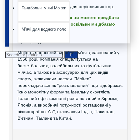
Відмінно підходить для періодичних ігор.
Гандбольні мʼячі Molten
Ми гарантуємо, що у нас ви можете придбати
лише оригінальні м'ячі, оскільки ми дбаємо
Мʼячі для водного поло
про свою репутацію!
Про бренд Molten
Molten - японський виробник м'ячів, заснований у
1958 році. Компанія спеціалізується на
баскетбольних, волейбольних та футбольних
м'ячах, а також на аксесуарах для цих видів
спорту, включаючи насоси. "Molten"
перекладається як "розплавлений", що відображає
їхню монолітну форму та ідеальну округлість.
Головний офіс компанії розташований в Хіросімі,
Японія, а виробничі потужності розташовані у
різних країнах Азії, включаючи Індію, Пакистан,
В'єтнам, Таїланд та Китай.