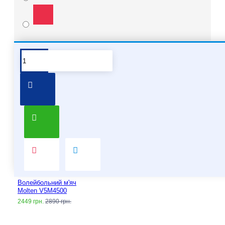
Pair it With
People Also Bought
Волейбольний м'яч
Molten V5M4500
2449 грн.
2890 грн.