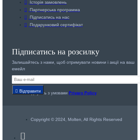
Історія замовлень
Партнерська программа
Підписатись на нас
Подарунковий сертифікат
Підписатись на розсилку
Залишайтесь з нами, щоб отримувати новини і акції на ваш
емейл
Відправити
Я погоджуюсь з умовами
Privacy Policy
Copyright © 2024, Molten, All Rights Reserved