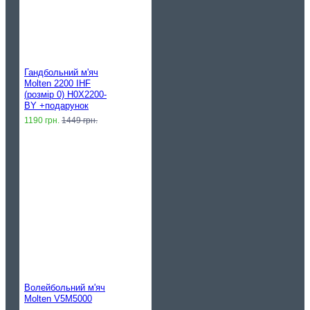
Гандбольний м'яч
Molten 2200 IHF
(розмір 0) H0X2200-
BY +подарунок
1190 грн.
1449 грн.
Волейбольний м'яч
Molten V5M5000