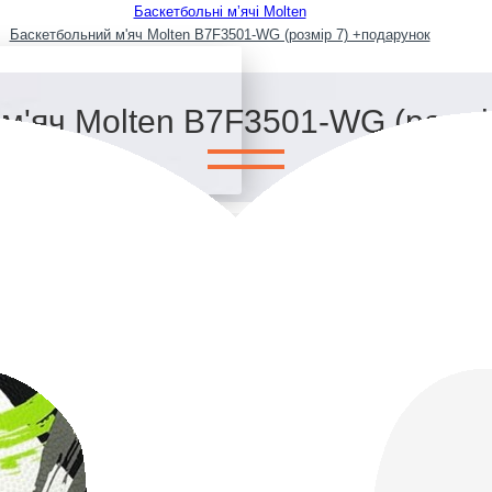
Баскетбольні мʼячі Molten
Баскетбольний м'яч Molten B7F3501-WG (розмір 7) +подарунок
м'яч Molten B7F3501-WG (розмі