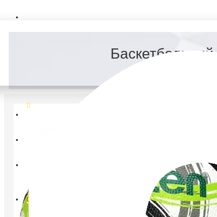
FAQ
Баскетбольний 
Ветеранський спорт
Логін
Реєстрація
Список бажань
0