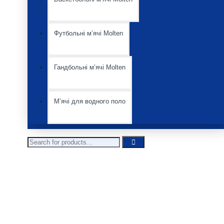
Футбольні мʼячі Molten
Гандбольні мʼячі Molten
Мʼячі для водного поло