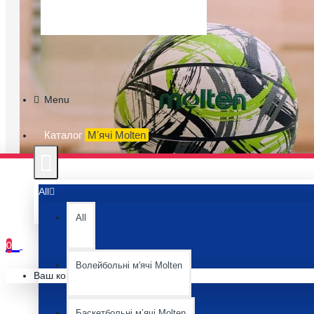
Menu
Каталог
Мʼячі Molten
All
All
0
Волейбольні м'ячі Molten
Ваш кошик порожній :(
Баскетбольні мʼячі Molten