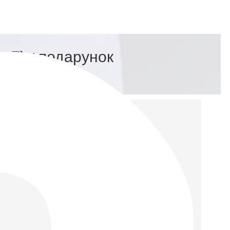
р 7) +подарунок