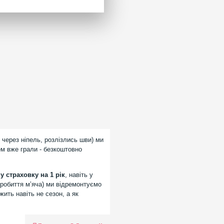
 через ніпель, розлізлись шви) ми
ем вже грали - безкоштовно
 страховку на 1 рік
, навіть у
робиття мʼяча) ми відремонтуємо
ить навіть не сезон, а як