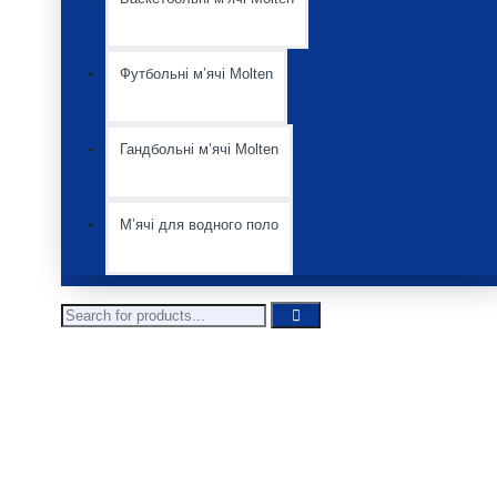
Футбольні мʼячі Molten
Гандбольні мʼячі Molten
Мʼячі для водного поло