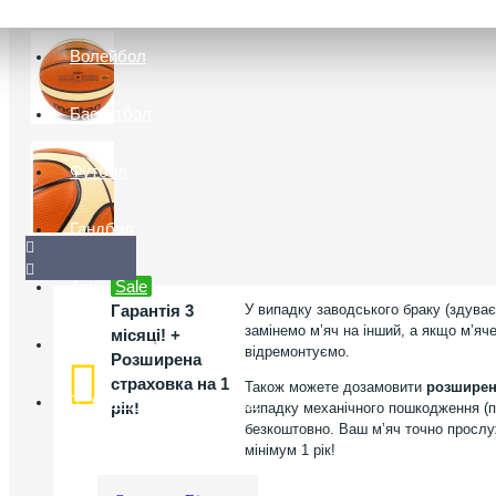
Волейбол
Баскетбол
Футбол
Гандбол
Акції
Sale
Гарантія 3
У випадку заводського браку (здуває
замінемо мʼяч на інший, а якщо мʼяч
місяці! +
Опт і дропшиппінг
відремонтуємо.
Розширена
страховка на 1
Також можете дозамовити
розширену
Оригінал чи підробка?
рік!
випадку механічного пошкодження (п
безкоштовно. Ваш мʼяч точно прослуж
мінімум 1 рік!