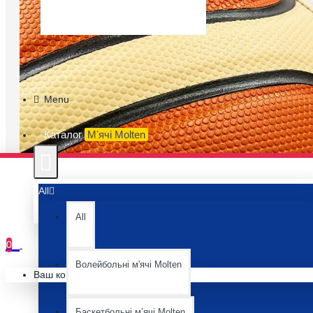
Menu
Каталог
Мʼячі Molten
All
All
0
Волейбольні м'ячі Molten
Ваш кошик порожній :(
Баскетбольні мʼячі Molten