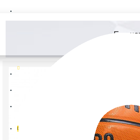
FAQ
Баске
Ветеранський спорт
Логін
Реєстрація
Список бажань
0