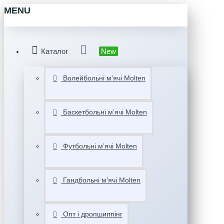
MENU
Каталог
New
Волейбольні м'ячі Molten
Баскетбольні мʼячі Molten
Футбольні мʼячі Molten
Гандбольні мʼячі Molten
Опт і дропшиппінг