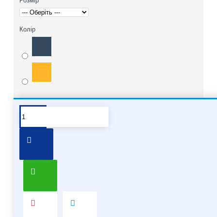
Розмір
Колір
Про бренд Molten
Хочете купити мʼячі Molten опт
Про бренд Molten
Molten – японський бренд, який спеціалізується на
виробництві спортивного обладнання, в основному на
м'ячах для різних видів спорту. Він відомий своєю
високою якістю та інноваційними технологіями, які
застосовуються у виробництві.