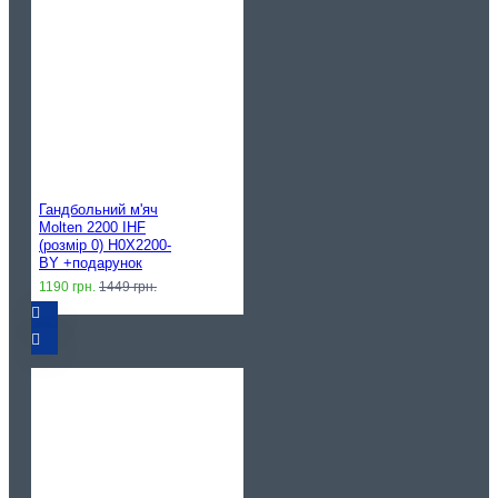
Гандбольний м'яч
Molten 2200 IHF
(розмір 0) H0X2200-
BY +подарунок
1190 грн.
1449 грн.