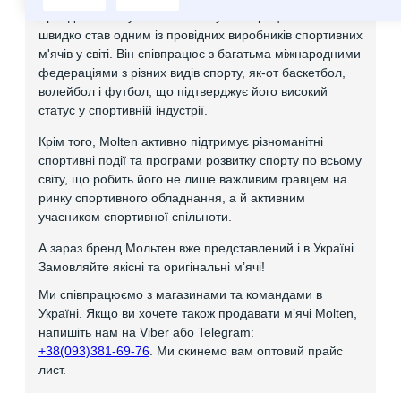
Бренд Molten був заснований у 1958 році в Японії і
швидко став одним із провідних виробників спортивних
м'ячів у світі. Він співпрацює з багатьма міжнародними
федераціями з різних видів спорту, як-от баскетбол,
волейбол і футбол, що підтверджує його високий
статус у спортивній індустрії.
Крім того, Molten активно підтримує різноманітні
спортивні події та програми розвитку спорту по всьому
світу, що робить його не лише важливим гравцем на
ринку спортивного обладнання, а й активним
учасником спортивної спільноти.
А зараз бренд Мольтен вже представлений і в Україні.
Замовляйте якісні та оригінальні мʼячі!
Ми співпрацюємо з магазинами та командами в
Україні. Якщо ви хочете також продавати мʼячі Molten,
напишіть нам на Viber або Telegram:
+38(093)381-69-76
. Ми скинемо вам оптовий прайс
лист.