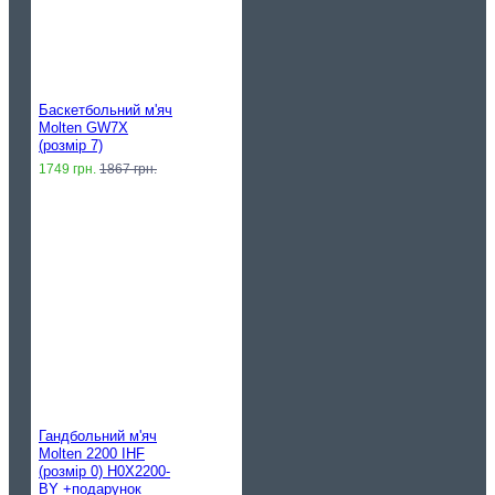
Баскетбольний м'яч
Molten GW7X
(розмір 7)
1749 грн.
1867 грн.
Гандбольний м'яч
Molten 2200 IHF
(розмір 0) H0X2200-
BY +подарунок