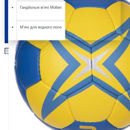
Гандбольні мʼячі Molten
Мʼячі для водного поло