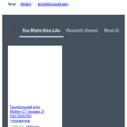
Теги:
Molten
волейбольний мяч
You Might Also Like
Recently Viewed
Most Viewe
Гандбольний м'яч
Molten C7 (розмір 2)
H2C3500-RO
+подарунок
1399 грн.
1890 грн.