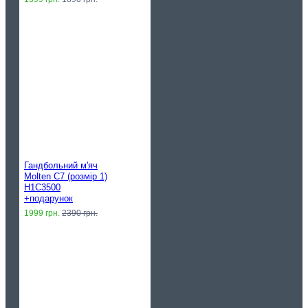
Гандбольний м'яч
Molten C7 (розмір 1)
H1C3500
+подарунок
1999 грн.
2390 грн.