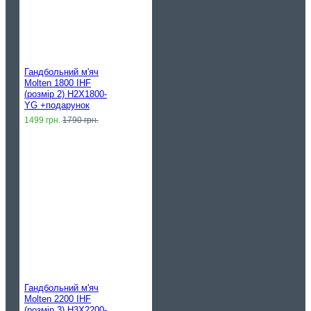
Гандбольний м'яч
Molten 1800 IHF
(розмір 2) H2X1800-
YG +подарунок
1499 грн.
1790 грн.
Гандбольний м'яч
Molten 2200 IHF
(розмір 3) H3X2200-