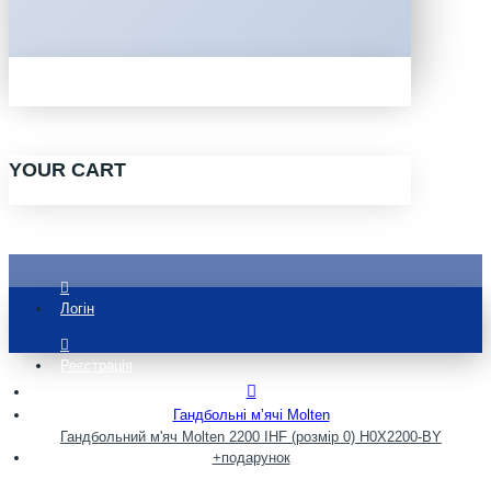
YOUR CART
Логін
Реєстрація
Гандбольні мʼячі Molten
Гандбольний м'яч Molten 2200 IHF (розмір 0) H0X2200-BY
+подарунок