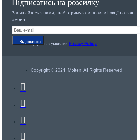
Підписатись на розсилку
Залишайтесь з нами, щоб отримувати новини і акції на ваш
емейл
Відправити
Я погоджуюсь з умовами
Privacy Policy
Copyright © 2024, Molten, All Rights Reserved