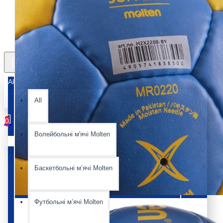
All
All
0
Волейбольні м'ячі Molten
Ваш кошик порожній :(
Баскетбольні мʼячі Molten
Футбольні мʼячі Molten