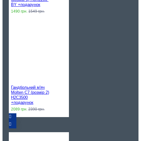
BY +подарунок
1490 грн.
1549 грн.
Гандбольний м'яч
Molten C7 (розмір 2)
H2C3500
+подарунок
2089 грн.
2390 грн.