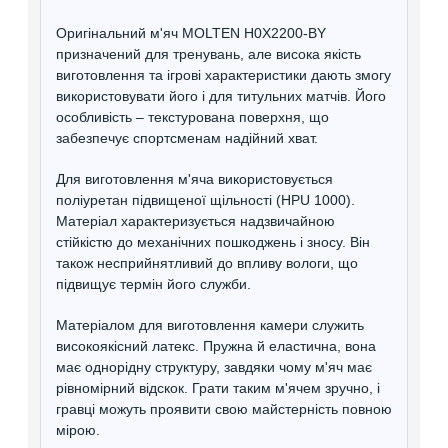
Оригінальний м'яч MOLTEN H0X2200-BY
призначений для тренувань, але висока якість
виготовлення та ігрові характеристики дають змогу
використовувати його і для титульних матчів. Його
особливість – текстурована поверхня, що
забезпечує спортсменам надійний хват.
Для виготовлення м'яча використовується
поліуретан підвищеної щільності (HPU 1000).
Матеріал характеризується надзвичайною
стійкістю до механічних пошкоджень і зносу. Він
також несприйнятливий до впливу вологи, що
підвищує термін його служби.
Матеріалом для виготовлення камери служить
високоякісний латекс. Пружна й еластична, вона
має однорідну структуру, завдяки чому м'яч має
рівномірний відскок. Грати таким м'ячем зручно, і
гравці можуть проявити свою майстерність повною
мірою.