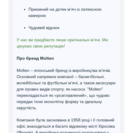
Приємний на дотик м'яч із латексною
камерою
Чудовий відскок
У нас ви придбаєте лише оригінальні м'ячі. Ми
цінуємо свою репутацію!
Про бренд Molten
Molten – японський бренд із виробництва м'ячів.
Основний напрямок компанії – баскетбольні,
волейбольні та футбольні м'ячі, а також аксесуари
для ігрових видів спорту, як насоси. "Molten"
перекладається як «розплавлений», що чудово
передає їхню монолітну форму та ідеальну
округлість.
Компанія була заснована в 1958 році і її головний
офіс знаходиться в багато відомому місті Хіросіма
(Японія). А виробничі потужності розташовані у