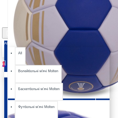
All
All
0
Волейбольні м'ячі Molten
Ваш кошик порожній :(
Баскетбольні мʼячі Molten
Футбольні мʼячі Molten