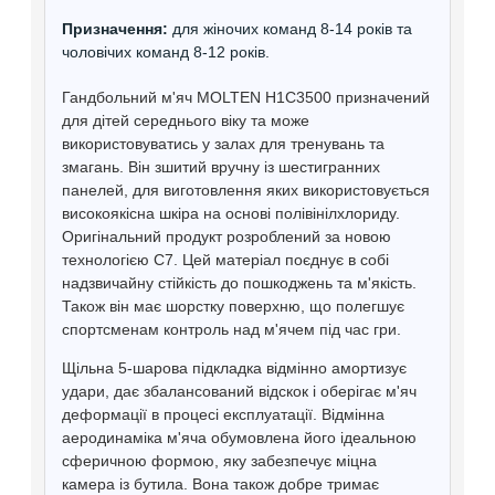
Призначення:
для жіночих команд 8-14 років та
чоловічих команд 8-12 років.
Гандбольний м'яч MOLTEN H1C3500 призначений
для дітей середнього віку та може
використовуватись у залах для тренувань та
змагань. Він зшитий вручну із шестигранних
панелей, для виготовлення яких використовується
високоякісна шкіра на основі полівінілхлориду.
Оригінальний продукт розроблений за новою
технологією С7. Цей матеріал поєднує в собі
надзвичайну стійкість до пошкоджень та м'якість.
Також він має шорстку поверхню, що полегшує
спортсменам контроль над м'ячем під час гри.
Щільна 5-шарова підкладка відмінно амортизує
удари, дає збалансований відскок і оберігає м'яч
деформації в процесі експлуатації. Відмінна
аеродинаміка м'яча обумовлена його ідеальною
сферичною формою, яку забезпечує міцна
камера із бутила. Вона також добре тримає