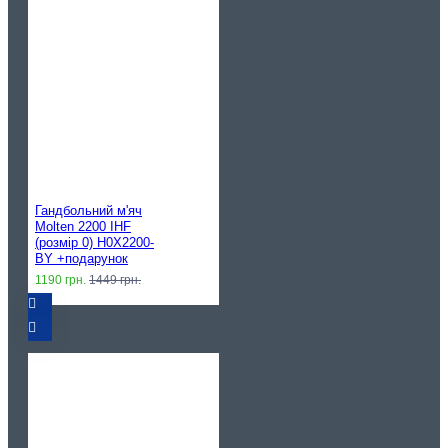
Гандбольний м'яч
Molten 2200 IHF
(розмір 0) H0X2200-
BY +подарунок
1190 грн.
1449 грн.