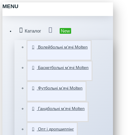
MENU
Каталог
New
Волейбольні м'ячі Molten
Баскетбольні мʼячі Molten
Футбольні мʼячі Molten
Гандбольні мʼячі Molten
Опт і дропшиппінг