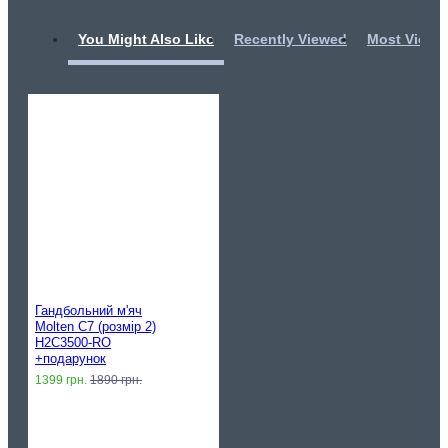
You Might Also Like
Recently Viewed
Most Viewe
Гандбольний м'яч
Molten C7 (розмір 2)
H2C3500-RO
+подарунок
1399 грн.
1890 грн.