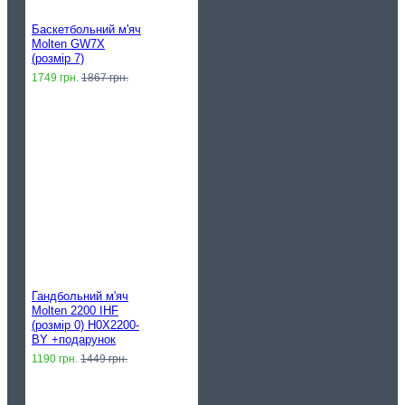
Баскетбольний м'яч
Molten GW7X
(розмір 7)
1749 грн.
1867 грн.
Гандбольний м'яч
Molten 2200 IHF
(розмір 0) H0X2200-
BY +подарунок
1190 грн.
1449 грн.