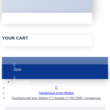
YOUR CART
Логін
Реєстрація
Гандбольні мʼячі Molten
Гандбольний м'яч Molten C7 (розмір 1) H1C3500 +подарунок