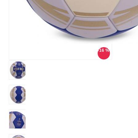
-16 %