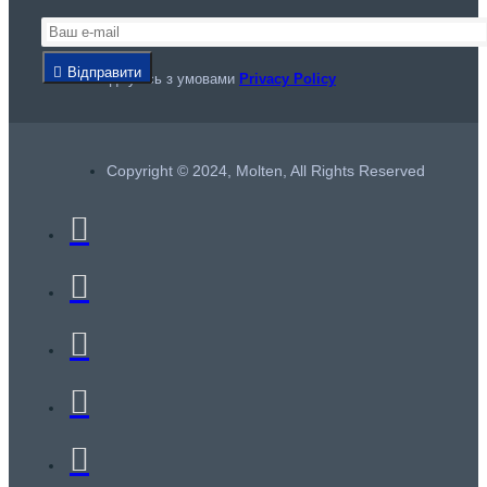
Відправити
Я погоджуюсь з умовами
Privacy Policy
Copyright © 2024, Molten, All Rights Reserved