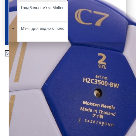
Гандбольні мʼячі Molten
Мʼячі для водного поло