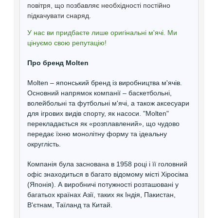
повітря, що позбавляє необхідності постійно
підкачувати снаряд.
У нас ви придбаєте лише оригінальні м'ячі. Ми
цінуємо свою репутацію!
Про бренд Molten
Molten – японський бренд із виробництва м'ячів.
Основний напрямок компанії – баскетбольні,
волейбольні та футбольні м'ячі, а також аксесуари
для ігрових видів спорту, як насоси. "Molten"
перекладається як «розплавлений», що чудово
передає їхню монолітну форму та ідеальну
округлість.
Компанія була заснована в 1958 році і її головний
офіс знаходиться в багато відомому місті Хіросіма
(Японія). А виробничі потужності розташовані у
багатьох країнах Азії, таких як Індія, Пакистан,
В'єтнам, Таїланд та Китай.