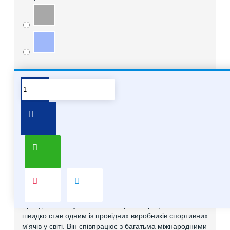
Про бренд Molten
Хочете купити мʼячі Molten опт
Про бренд Molten
Molten – японський бренд, який спеціалізується на
виробництві спортивного обладнання, в основному на
м'ячах для різних видів спорту. Він відомий своєю
високою якістю та інноваційними технологіями, які
застосовуються у виробництві.
Бренд Molten був заснований у 1958 році в Японії і
швидко став одним із провідних виробників спортивних
м'ячів у світі. Він співпрацює з багатьма міжнародними