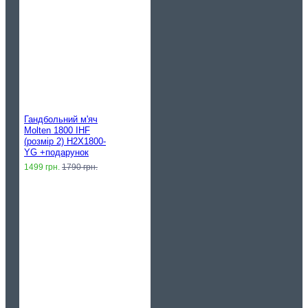
Гандбольний м'яч
Molten 1800 IHF
(розмір 2) H2X1800-
YG +подарунок
1499 грн.
1790 грн.