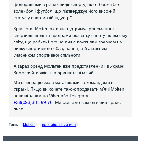
федераціями з різних видів спорту, як-от баскетбол,
волейбол і футбол, що підтверджує його високий
статус у спортивній індустрії.
Крім того, Molten активно підтримує різноманітні
спортивні події та програми розвитку спорту по всьому
світу, що робить його не лише важливим гравцем на
ринку спортивного обладнання, а й активним
учасником спортивної спільноти.
А зараз бренд Мольтен вже представлений і в Україні.
Замовляйте якісні та оригінальні мʼячі!
Ми співпрацюємо з магазинами та командами в
Україні. Якщо ви хочете також продавати мʼячі Molten,
напишіть нам на Viber або Telegram:
+38(093)381-69-76
. Ми скинемо вам оптовий прайс
лист.
Теги:
Molten
волейбольний мяч