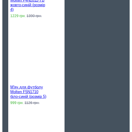
Molten F4N2811-YB
жовто-синій (розмір
4)
1229 грн.
1390 грн.
М'яч для футболу
Molten F5N1710
біло-синій (розмір 5)
999 грн.
1126 грн.