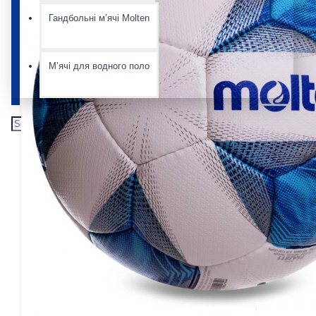
Гандбольні мʼячі Molten
Мʼячі для водного поло