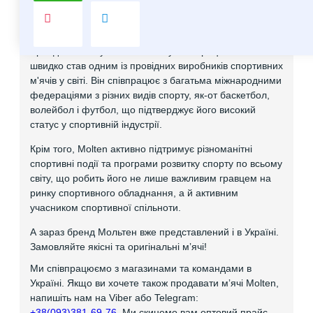
високою якістю та інноваційними технологіями, які
застосовуються у виробництві.
Бренд Molten був заснований у 1958 році в Японії і
швидко став одним із провідних виробників спортивних
м'ячів у світі. Він співпрацює з багатьма міжнародними
федераціями з різних видів спорту, як-от баскетбол,
волейбол і футбол, що підтверджує його високий
статус у спортивній індустрії.
Крім того, Molten активно підтримує різноманітні
спортивні події та програми розвитку спорту по всьому
світу, що робить його не лише важливим гравцем на
ринку спортивного обладнання, а й активним
учасником спортивної спільноти.
А зараз бренд Мольтен вже представлений і в Україні.
Замовляйте якісні та оригінальні мʼячі!
Ми співпрацюємо з магазинами та командами в
Україні. Якщо ви хочете також продавати мʼячі Molten,
напишіть нам на Viber або Telegram:
+38(093)381-69-76
. Ми скинемо вам оптовий прайс