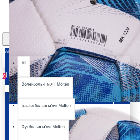
All
All
0
Волейбольні м'ячі Molten
Ваш кошик порожній :(
Баскетбольні мʼячі Molten
Футбольні мʼячі Molten