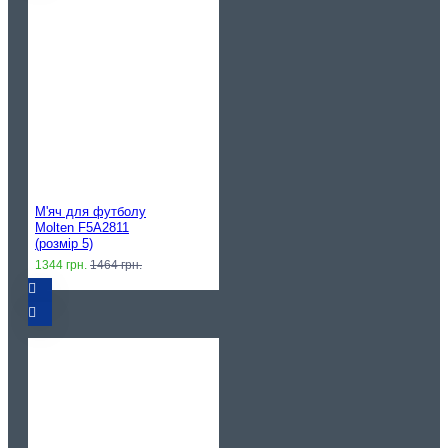
М'яч для футболу
Molten F5A2811
(розмір 5)
1344 грн.
1464 грн.