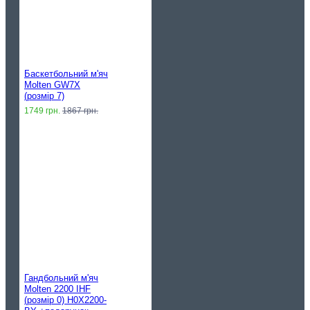
Баскетбольний м'яч
Molten GW7X
(розмір 7)
1749 грн.
1867 грн.
Гандбольний м'яч
Molten 2200 IHF
(розмір 0) H0X2200-