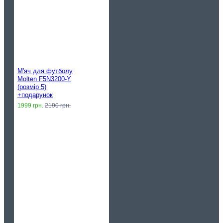
М'яч для футболу
Molten F5N3200-Y
(розмір 5)
+подарунок
1999 грн.
2190 грн.