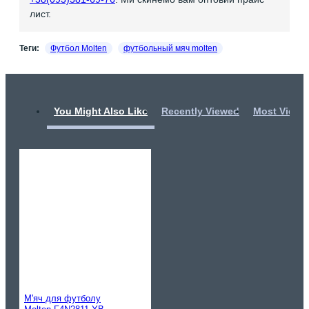
лист.
Теги:
Футбол Molten
футбольный мяч molten
You Might Also Like
Recently Viewed
Most Viewe
М'яч для футболу