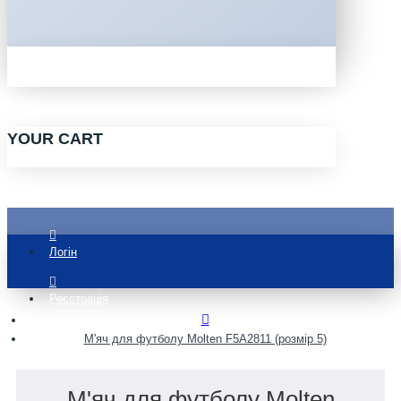
YOUR CART
Логін
Реєстрація
М'яч для футболу Molten F5A2811 (розмір 5)
М'яч для футболу Molten