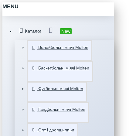
MENU
Каталог
New
Волейбольні м'ячі Molten
Баскетбольні мʼячі Molten
Футбольні мʼячі Molten
Гандбольні мʼячі Molten
Опт і дропшиппінг