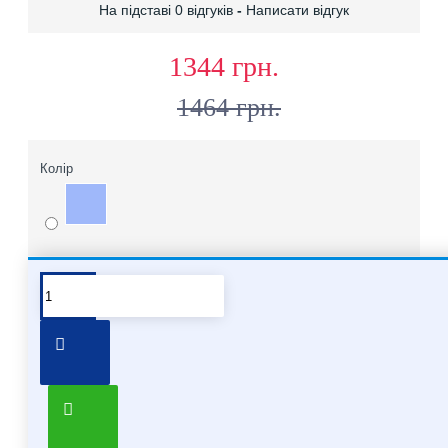
На підставі 0 відгуків
-
Написати відгук
1344 грн.
1464 грн.
Колір
Про бренд Molten
Хочете купити мʼячі Molten опт
Про бренд Molten
Molten – японський бренд, який спеціалізується на
виробництві спортивного обладнання, в основному на
м'ячах для різних видів спорту. Він відомий своєю