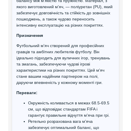
балансу між м'якістю та пружністю. Матеріал, з
якого виготовлений м'яч, — поліуретан (PU), який
забезпечує довговічність та стійкість до зовнішніх
пошкоджень, а також чудово переносить
інтенсивну експлуатацію на різних покриттях.
Призначення
Футбольний м'яч створений для професійних
гравців та амбітних любителів футболу. Він
ідеально підходить для вуличних ігор, тренувань
та змагань, забезпечуючи чудові ігрові
характеристики на різних покриттях. Цей м'яч
стане вашим надійним партнером на полі,
даруючи впевненість у кожному моменті гри.
Переваги:
Окружність коливається в межах 68.5-69.5
см, що відповідає стандартам FIFA і
гарантує правильне відчуття м'яча при грі.
Ретельно розрахована вага м'яча
забезпечує оптимальний баланс, що