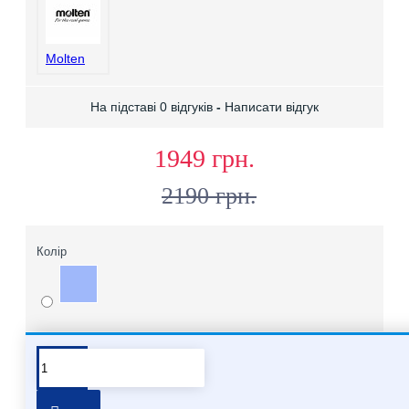
Molten
На підставі 0 відгуків
-
Написати відгук
1949 грн.
2190 грн.
Колір
Про бренд Molten
Хочете купити мʼячі Molten опт