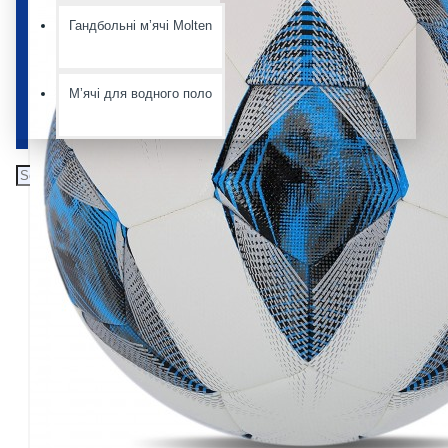
Гандбольні мʼячі Molten
Мʼячі для водного поло