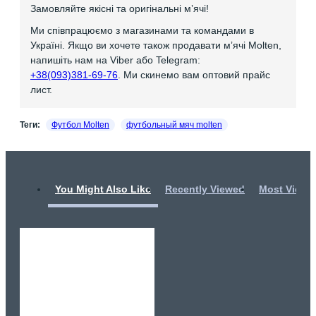
Замовляйте якісні та оригінальні мʼячі!
Ми співпрацюємо з магазинами та командами в
Україні. Якщо ви хочете також продавати мʼячі Molten,
напишіть нам на Viber або Telegram:
+38(093)381-69-76
. Ми скинемо вам оптовий прайс
лист.
Теги:
Футбол Molten
футбольный мяч molten
You Might Also Like
Recently Viewed
Most Viewe