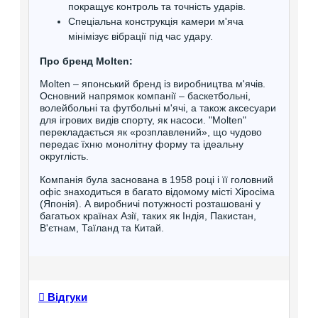
покращує контроль та точність ударів.
Спеціальна конструкція камери м'яча
мінімізує вібрації під час удару.
Про бренд Molten:
Molten – японський бренд із виробництва м'ячів.
Основний напрямок компанії – баскетбольні,
волейбольні та футбольні м'ячі, а також аксесуари
для ігрових видів спорту, як насоси. "Molten"
перекладається як «розплавлений», що чудово
передає їхню монолітну форму та ідеальну
округлість.
Компанія була заснована в 1958 році і її головний
офіс знаходиться в багато відомому місті Хіросіма
(Японія). А виробничі потужності розташовані у
багатьох країнах Азії, таких як Індія, Пакистан,
В'єтнам, Таїланд та Китай.
Відгуки