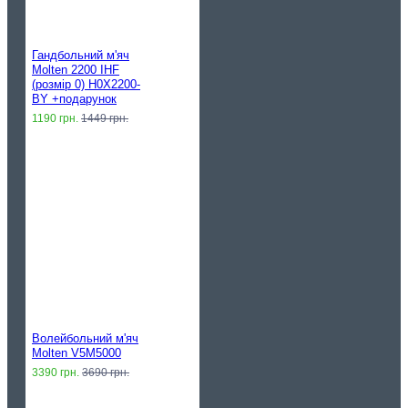
Гандбольний м'яч
Molten 2200 IHF
(розмір 0) H0X2200-
BY +подарунок
1190 грн.
1449 грн.
Волейбольний м'яч
Molten V5M5000
3390 грн.
3690 грн.