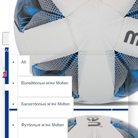
All
All
0
Волейбольні м'ячі Molten
Ваш кошик порожній :(
Баскетбольні мʼячі Molten
Футбольні мʼячі Molten