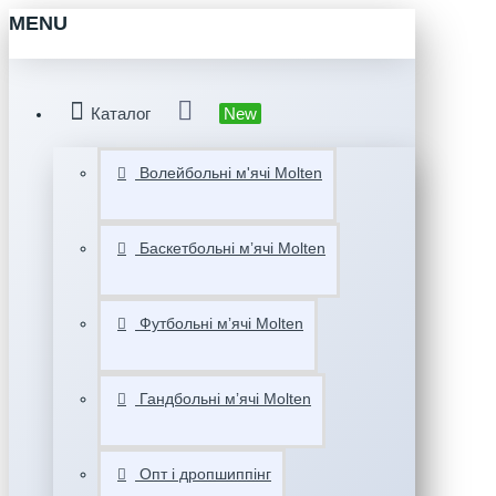
MENU
Каталог
New
Волейбольні м'ячі Molten
Баскетбольні мʼячі Molten
Футбольні мʼячі Molten
Гандбольні мʼячі Molten
Опт і дропшиппінг