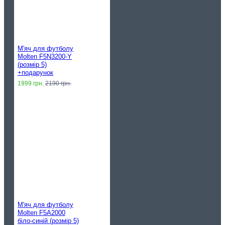
М'яч для футболу
Molten F5N3200-Y
(розмір 5)
+подарунок
1999 грн.
2190 грн.
М'яч для футболу
Molten F5A2000
біло-синій (розмір 5)