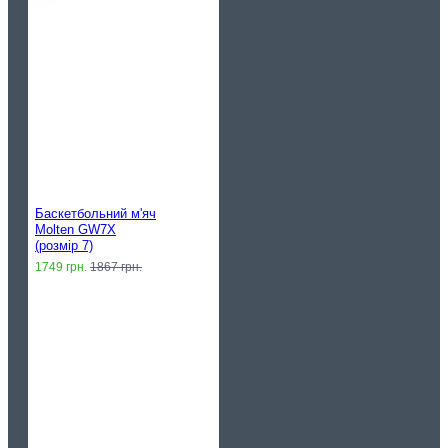
Баскетбольний м'яч
Molten GW7X
(розмір 7)
1749 грн.
1867 грн.