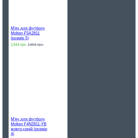
М'яч для футболу
Molten F5A2811
(розмір 5)
1344 грн.
1464 грн.
М'яч для футболу
Molten F4N2811-YB
жовто-синій (розмір
4)