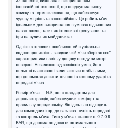
32 панелей, виконана з використанням
інноваційної технології, що поєднує машинну
зшивку та термосклеювання, що забезпечує
чудову міцність та зносостійкість. Це робить м'яч
ідеальним для використання в умовах підвищених
навантажень, таких як інтенсивні тренування та
ігри на вуличних майданчиках.
Однією з головних особливостей є унікальна
водонепроникність, завдяки якій м'яч зберігає свої
характеристики навіть у дощову погоду чи мокрі
поверхні. Незалежно від зовнішніх умов, його
польотні властивості залишаються стабільними,
що допомагає досягти точності в кожному ударі та
передачі м'яча.
Розмір м'яча — №5, що є стандартом для
дорослих гравців, забезпечуючи комфорт та
правильну аеродинаміку. Він ідеально підходить
для командних ігор, де важлива точність передачі
та контроль м'яча. Тиск у м'ячах становить 0.7-0.9
BAR, що допомагає досягти оптимального