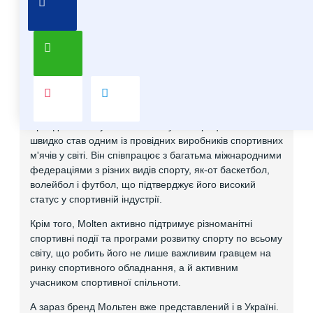
Про бренд Molten
Molten – японський бренд, який спеціалізується на
виробництві спортивного обладнання, в основному на
м'ячах для різних видів спорту. Він відомий своєю
високою якістю та інноваційними технологіями, які
застосовуються у виробництві.
Бренд Molten був заснований у 1958 році в Японії і
швидко став одним із провідних виробників спортивних
м'ячів у світі. Він співпрацює з багатьма міжнародними
федераціями з різних видів спорту, як-от баскетбол,
волейбол і футбол, що підтверджує його високий
статус у спортивній індустрії.
Крім того, Molten активно підтримує різноманітні
спортивні події та програми розвитку спорту по всьому
світу, що робить його не лише важливим гравцем на
ринку спортивного обладнання, а й активним
учасником спортивної спільноти.
А зараз бренд Мольтен вже представлений і в Україні.