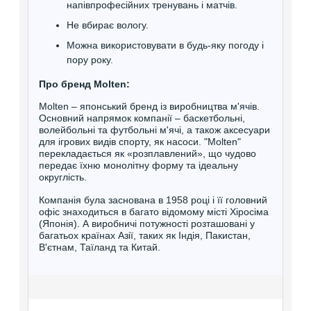
напівпрофесійних тренувань і матчів.
Не вбирає вологу.
Можна використовувати в будь-яку погоду і
пору року.
Про бренд Molten:
Molten – японський бренд із виробництва м'ячів.
Основний напрямок компанії – баскетбольні,
волейбольні та футбольні м'ячі, а також аксесуари
для ігрових видів спорту, як насоси. "Molten"
перекладається як «розплавлений», що чудово
передає їхню монолітну форму та ідеальну
округлість.
Компанія була заснована в 1958 році і її головний
офіс знаходиться в багато відомому місті Хіросіма
(Японія). А виробничі потужності розташовані у
багатьох країнах Азії, таких як Індія, Пакистан,
В'єтнам, Таїланд та Китай.