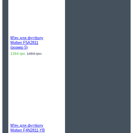
М'яч для футболу
Molten F5A2811
(розмір 5)
1344 грн.
1464 грн.
М'яч для футболу
Molten F4N2811-YB