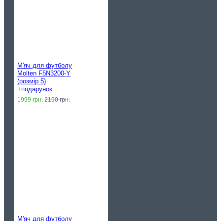
М'яч для футболу
Molten F5N3200-Y
(розмір 5)
+подарунок
1999 грн.
2190 грн.
М'яч для футболу