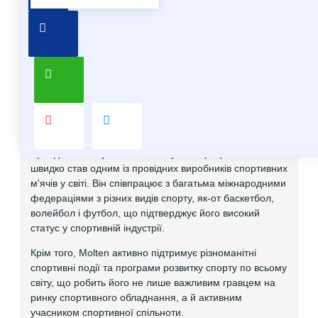
Про бренд Molten
Molten – японський бренд, який спеціалізується на
виробництві спортивного обладнання, в основному на
м'ячах для різних видів спорту. Він відомий своєю
високою якістю та інноваційними технологіями, які
застосовуються у виробництві.
Бренд Molten був заснований у 1958 році в Японії і
швидко став одним із провідних виробників спортивних
м'ячів у світі. Він співпрацює з багатьма міжнародними
федераціями з різних видів спорту, як-от баскетбол,
волейбол і футбол, що підтверджує його високий
статус у спортивній індустрії.
Крім того, Molten активно підтримує різноманітні
спортивні події та програми розвитку спорту по всьому
світу, що робить його не лише важливим гравцем на
ринку спортивного обладнання, а й активним
учасником спортивної спільноти.