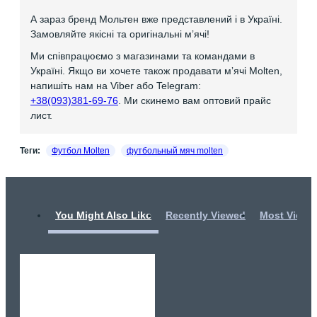
А зараз бренд Мольтен вже представлений і в Україні.
Замовляйте якісні та оригінальні мʼячі!
Ми співпрацюємо з магазинами та командами в
Україні. Якщо ви хочете також продавати мʼячі Molten,
напишіть нам на Viber або Telegram:
+38(093)381-69-76
. Ми скинемо вам оптовий прайс
лист.
Теги:
Футбол Molten
футбольный мяч molten
You Might Also Like
Recently Viewed
Most Viewe