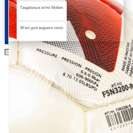
Гандбольні мʼячі Molten
Мʼячі для водного поло