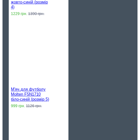
жовто-синій (розмір
4)
1229 грн.
1390 грн.
М'яч для футболу
Molten F5N1710
біло-синій (розмір 5)
999 грн.
1126 грн.