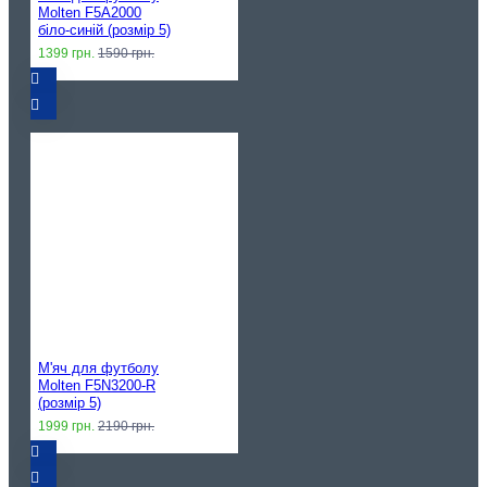
Molten F5A2000
біло-синій (розмір 5)
1399 грн.
1590 грн.
М'яч для футболу
Molten F5N3200-R
(розмір 5)
1999 грн.
2190 грн.