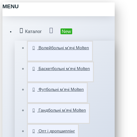
MENU
Каталог
New
Волейбольні м'ячі Molten
Баскетбольні мʼячі Molten
Футбольні мʼячі Molten
Гандбольні мʼячі Molten
Опт і дропшиппінг