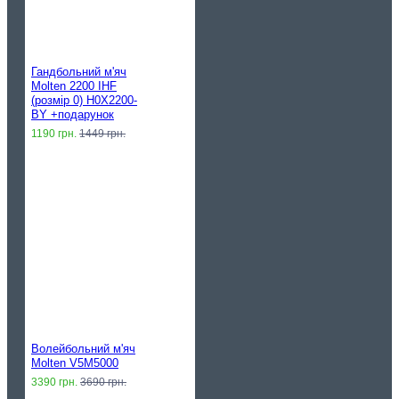
Гандбольний м'яч
Molten 2200 IHF
(розмір 0) H0X2200-
BY +подарунок
1190 грн.
1449 грн.
Волейбольний м'яч
Molten V5M5000
3390 грн.
3690 грн.