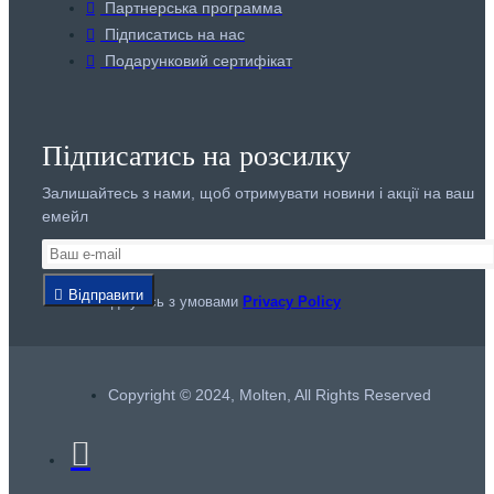
Партнерська программа
Підписатись на нас
Подарунковий сертифікат
Підписатись на розсилку
Залишайтесь з нами, щоб отримувати новини і акції на ваш
емейл
Відправити
Я погоджуюсь з умовами
Privacy Policy
Copyright © 2024, Molten, All Rights Reserved