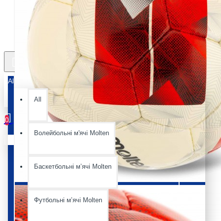
All
All
0
Волейбольні м'ячі Molten
Ваш кошик порожній :(
Баскетбольні мʼячі Molten
Футбольні мʼячі Molten