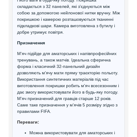
складається з 32 панелей, які з'єднуються між
собою за допомогою нейлонової нитки вручну. Між
покришкою і камерою розташовуються тканинні
підкладкові шари. Камера виготовлена з бутилу і
добре утримує повітря.
Призначення
М'яч підійде для аматорських і напівпрофесійних
тренувань, а також матчів. Ідеальна сферична
форма і класичний 32-панельний дизайн
дозволяють м'ячу мати пряму траєкторію польоту.
Використання синтетичних матеріалів під час
виготовлення покришки робить м'яч всесезонним і
дає змогу використовувати його в будь-яку погоду.
М'яч призначений для гравців старше 12 років.
Саме таке призначення у м'ячів 5 розміру згідно з
правилами FIFA.
Переваги:
Можна використовувати для аматорських і