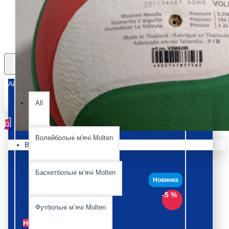
All
All
0
Волейбольні м'ячі Molten
Ваш кошик порожній :(
Баскетбольні мʼячі Molten
Новинка
-5 %
Футбольні мʼячі Molten
Немає