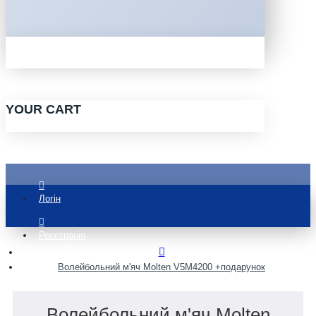
YOUR CART
Логін
Реєстрація
Волейбольний м'яч Molten V5M4200 +подарунок
Волейбольний м'яч Molten