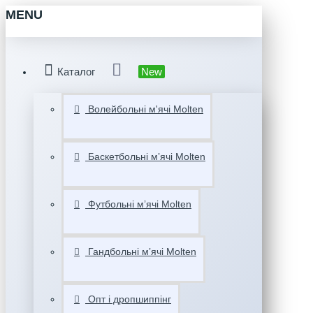
MENU
Каталог
New
Волейбольні м'ячі Molten
Баскетбольні мʼячі Molten
Футбольні мʼячі Molten
Гандбольні мʼячі Molten
Опт і дропшиппінг