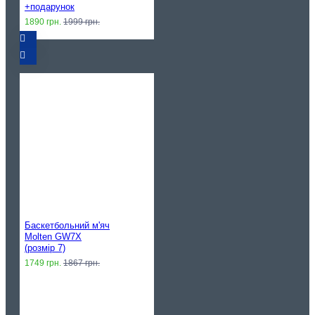
+подарунок
1890 грн.
1999 грн.
Баскетбольний м'яч
Molten GW7X
(розмір 7)
1749 грн.
1867 грн.