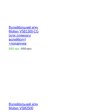
Волейбольний м'яч
Molten V5B1300-CG
(для пляжного
волейболу)
+подарунок
890 грн.
990 грн.
Волейбольний м'яч
Molten V5M2500