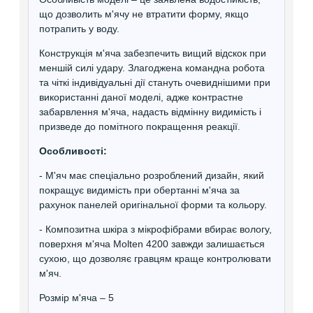
що дозволить м'ячу не втратити форму, якщо
потрапить у воду.
Конструкція м'яча забезпечить вищий відскок при
меншій силі удару. Злагоджена командна робота
та чіткі індивідуальні дії стануть очевиднішими при
використанні даної моделі, адже контрастне
забарвлення м'яча, надасть відмінну видимість і
призведе до помітного покращення реакції.
Особливості:
- М'яч має спеціально розроблений дизайн, який
покращує видимість при обертанні м'яча за
рахунок панелей оригінальної форми та кольору.
- Композитна шкіра з мікрофібрами вбирає вологу,
поверхня м'яча Molten 4200 завжди залишається
сухою, що дозволяє гравцям краще контролювати
м'яч.
Розмір м'яча – 5