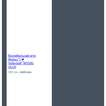
Волейбольний м'яч
Molten "I ❤︎
Volleyball" MS500-
ULUV
989 грн.
1089 грн.