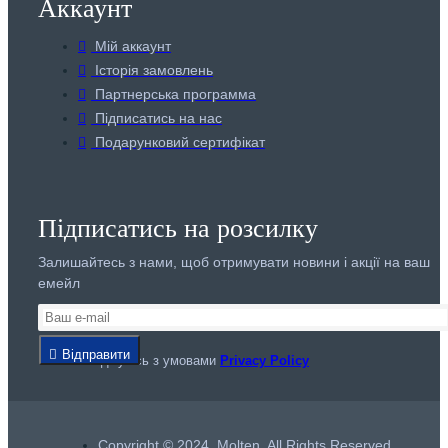
Аккаунт
Мій аккаунт
Історія замовлень
Партнерська программа
Підписатись на нас
Подарунковий сертифікат
Підписатись на розсилку
Залишайтесь з нами, щоб отримувати новини і акції на ваш
емейл
Відправити
Я погоджуюсь з умовами
Privacy Policy
Copyright © 2024, Molten, All Rights Reserved