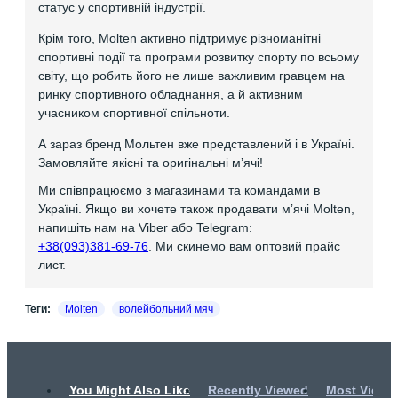
статус у спортивній індустрії.
Крім того, Molten активно підтримує різноманітні
спортивні події та програми розвитку спорту по всьому
світу, що робить його не лише важливим гравцем на
ринку спортивного обладнання, а й активним
учасником спортивної спільноти.
А зараз бренд Мольтен вже представлений і в Україні.
Замовляйте якісні та оригінальні мʼячі!
Ми співпрацюємо з магазинами та командами в
Україні. Якщо ви хочете також продавати мʼячі Molten,
напишіть нам на Viber або Telegram:
+38(093)381-69-76
. Ми скинемо вам оптовий прайс
лист.
Теги:
Molten
волейбольний мяч
You Might Also Like
Recently Viewed
Most Viewe