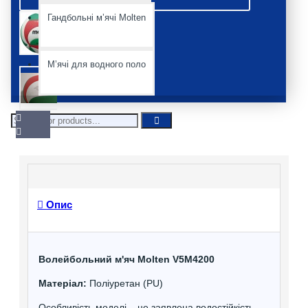
Гандбольні мʼячі Molten
Мʼячі для водного поло
Опис
Волейбольний м'яч Molten V5M4200
Матеріал:
Поліуретан (PU)
Особливість моделі – це заявлена ​​водостійкість,