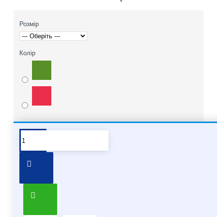
Розмір
Колір
Pair it With