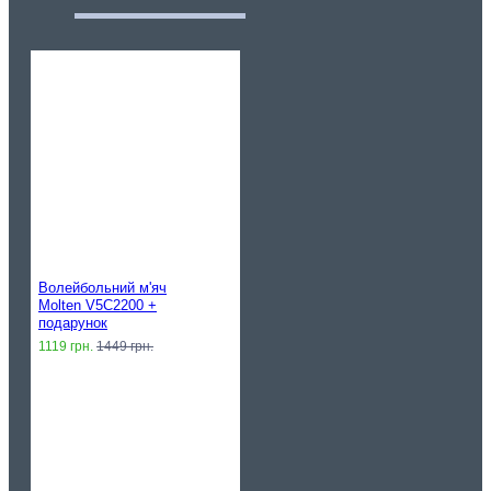
Волейбольний м'яч
Molten V5C2200 +
подарунок
1119 грн.
1449 грн.