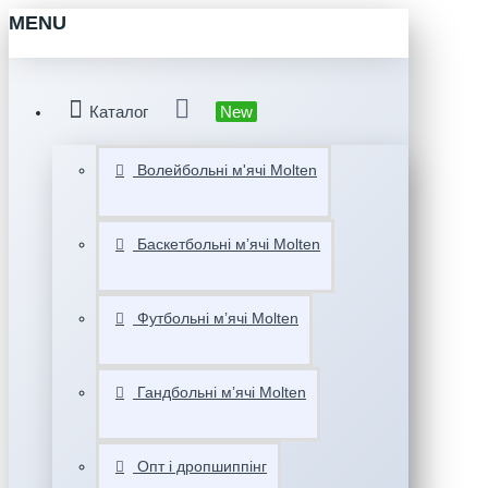
MENU
Каталог
New
Волейбольні м'ячі Molten
Баскетбольні мʼячі Molten
Футбольні мʼячі Molten
Гандбольні мʼячі Molten
Опт і дропшиппінг