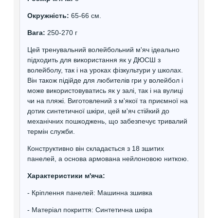
Окружність:
65-66 см.
Вага:
250-270 г
Цей тренувальний волейбольний м'яч ідеально
підходить для використання як у ДЮСШ з
волейболу, так і на уроках фізкультури у школах.
Він також підійде для любителів гри у волейбол і
може використовуватись як у залі, так і на вулиці
чи на пляжі. Виготовлений з м'якої та приємної на
дотик синтетичної шкіри, цей м'яч стійкий до
механічних пошкоджень, що забезпечує тривалий
термін служби.
Конструктивно він складається з 18 зшитих
панелей, а основа армована нейлоновою ниткою.
Характеристики м'яча:
- Кріплення панелей: Машинна зшивка
- Матеріал покриття: Синтетична шкіра