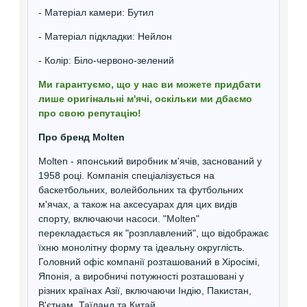
- Матеріал камери: Бутил
- Матеріал підкладки: Нейлон
- Колір: Біло-червоно-зелений
Ми гарантуємо, що у нас ви можете придбати
лише оригінальні м'ячі, оскільки ми дбаємо
про свою репутацію!
Про бренд Molten
Molten - японський виробник м'ячів, заснований у
1958 році. Компанія спеціалізується на
баскетбольних, волейбольних та футбольних
м'ячах, а також на аксесуарах для цих видів
спорту, включаючи насоси. "Molten"
перекладається як "розплавлений", що відображає
їхню монолітну форму та ідеальну округлість.
Головний офіс компанії розташований в Хіросімі,
Японія, а виробничі потужності розташовані у
різних країнах Азії, включаючи Індію, Пакистан,
В'єтнам, Таїланд та Китай.