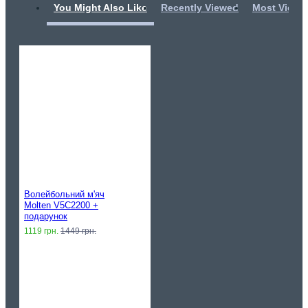
You Might Also Like
Recently Viewed
Most Viewe
Волейбольний м'яч
Molten V5C2200 +
подарунок
1119 грн.
1449 грн.