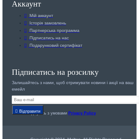
Аккаунт
Мій аккаунт
Історія замовлень
Партнерська программа
Підписатись на нас
Подарунковий сертифікат
Підписатись на розсилку
Залишайтесь з нами, щоб отримувати новини і акції на ваш
емейл
Відправити
Я погоджуюсь з умовами
Privacy Policy