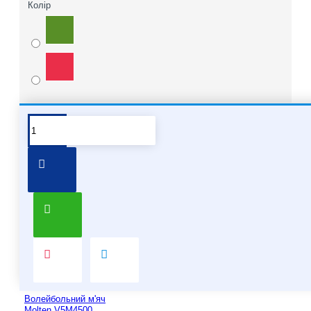
Колір
Pair it With
People Also Bought
Волейбольний м'яч
Molten V5M4500