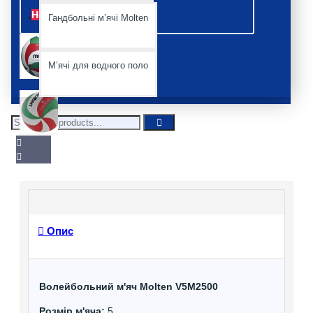
Немає
Гандбольні мʼячі Molten
Мʼячі для водного поло
Опис
Волейбольний м'яч Molten V5M2500
Розмір м'яча:
5