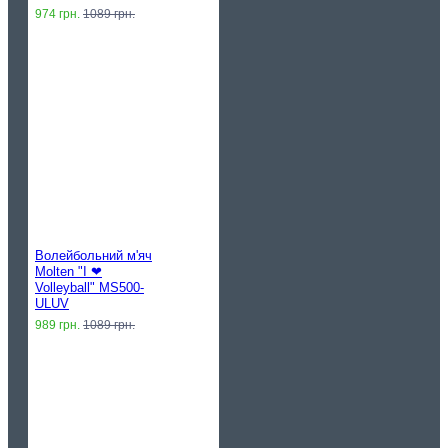
974 грн.
1089 грн.
Волейбольний м'яч
Molten "I ❤︎
Volleyball" MS500-
ULUV
989 грн.
1089 грн.