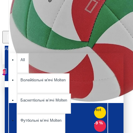
All
All
0
Волейбольні м'ячі Molten
Ваш кошик порожній :(
Баскетбольні мʼячі Molten
Hot
Футбольні мʼячі Molten
-9 %