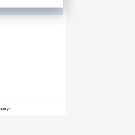
кож на аксесуарах для цих
 як "розплавлений", що
 Головний офіс компанії
озташовані у різних країнах
й.
відгук