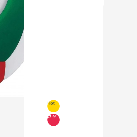
Hot
-7 %