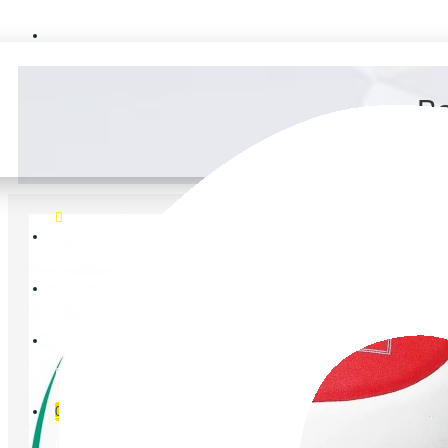
FAQ
В
Ветеранський спорт
Логін
Реєстрація
Список бажань
0