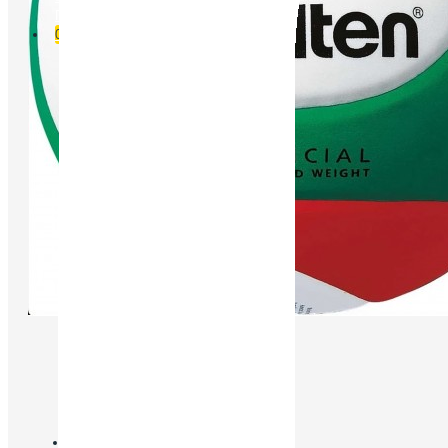
Порівняти
0
Pair it With