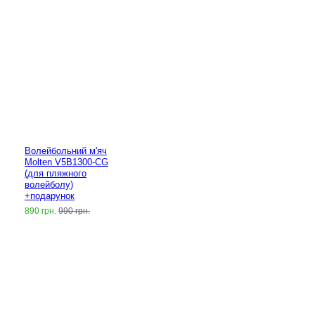
Волейбольний м'яч
Molten V5B1300-CG
(для пляжного
волейболу)
+подарунок
890 грн.
990 грн.