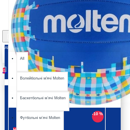
All
All
0
Волейбольні м'ячі Molten
Ваш кошик порожній :(
Баскетбольні мʼячі Molten
-10 %
Футбольні мʼячі Molten
Немає