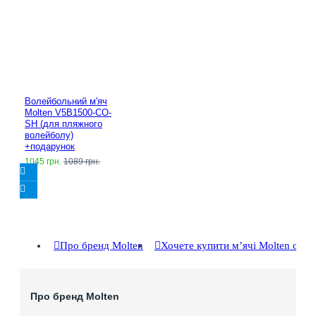
Волейбольний м'яч
Molten V5B1500-CO-
SH (для пляжного
волейболу)
+подарунок
1045 грн.
1089 грн.
Про бренд Molten
Хочете купити мʼячі Molten опт
Про бренд Molten