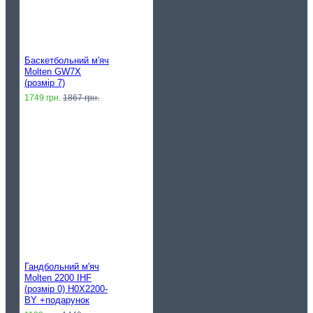
Баскетбольний м'яч
Molten GW7X
(розмір 7)
1749 грн.
1867 грн.
Гандбольний м'яч
Molten 2200 IHF
(розмір 0) H0X2200-
BY +подарунок