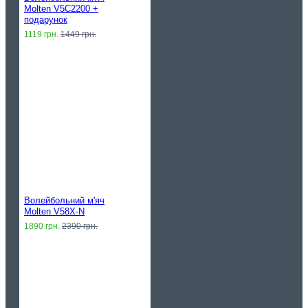
Molten V5C2200 +
подарунок
1119 грн.
1449 грн.
Волейбольний м'яч
Molten V58X-N
1890 грн.
2390 грн.