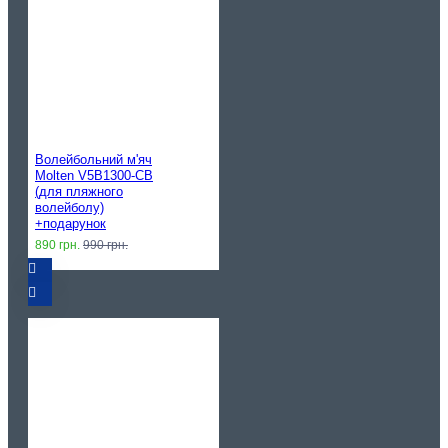
Волейбольний м'яч
Molten V5B1300-CB
(для пляжного
волейболу)
+подарунок
890 грн.
990 грн.