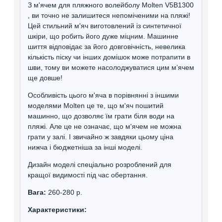
З м'ячем для пляжного волейболу Molten V5B1300
, ви точно не залишитеся непоміченими на пляжі!
Цей стильний м'яч виготовлений із синтетичної
шкіри, що робить його дуже міцним. Машинне
шиття відповідає за його довговічність, невелика
кількість піску чи інших домішок може потрапити в
шви, тому ви можете насолоджуватися цим м’ячем
ще довше!
Особливість цього м'яча в порівнянні з іншими
моделями Molten це те, що м'яч пошитий
машинно, що дозволяє їм грати біля води на
пляжі. Але це не означає, що м'ячем не можна
грати у залі. І звичайно ж завдяки цьому ціна
нижча і бюджетніша за інші моделі.
Дизайн моделі спеціально розроблений для
кращої видимості під час обертання.
Вага:
260-280 р.
Характеристики: