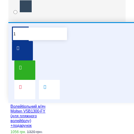
Pair it With
Волейбольний м'яч
Molten V5B1300-FY
(для пляжного
волейболу)
+подарунок
1056 грн.
1320 грн.