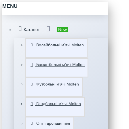
MENU
Каталог
New
Волейбольні м'ячі Molten
Баскетбольні мʼячі Molten
Футбольні мʼячі Molten
Гандбольні мʼячі Molten
Опт і дропшиппінг