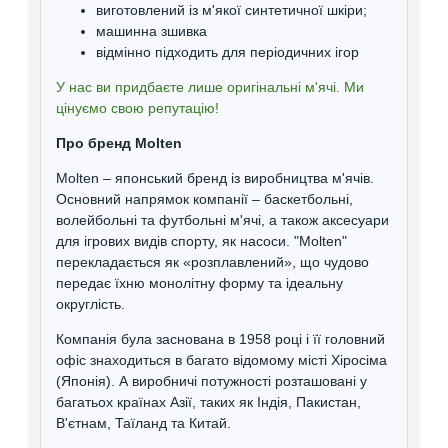
виготовлений із м'якої синтетичної шкіри;
машинна зшивка
відмінно підходить для періодичних ігор
У нас ви придбаєте лише оригінальні м'ячі. Ми
цінуємо свою репутацію!
Про бренд Molten
Molten – японський бренд із виробництва м'ячів.
Основний напрямок компанії – баскетбольні,
волейбольні та футбольні м'ячі, а також аксесуари
для ігрових видів спорту, як насоси. "Molten"
перекладається як «розплавлений», що чудово
передає їхню монолітну форму та ідеальну
округлість.
Компанія була заснована в 1958 році і її головний
офіс знаходиться в багато відомому місті Хіросіма
(Японія). А виробничі потужності розташовані у
багатьох країнах Азії, таких як Індія, Пакистан,
В'єтнам, Таїланд та Китай.