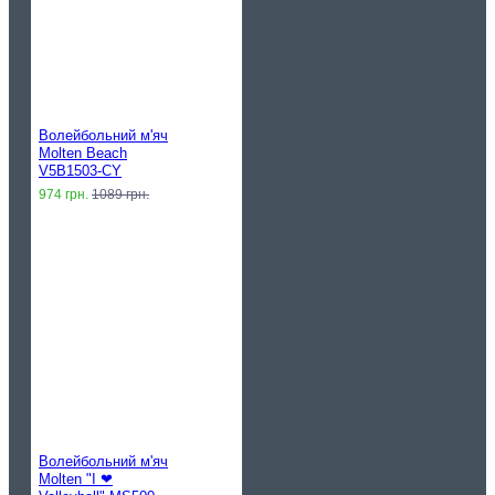
Волейбольний м'яч
Molten Beach
V5B1503-CY
974 грн.
1089 грн.
Волейбольний м'яч
Molten "I ❤︎