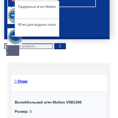
Гандбольні мʼячі Molten
Мʼячі для водного поло
Опис
Волейбольний м'яч Molten V5B1300
Розмір:
5