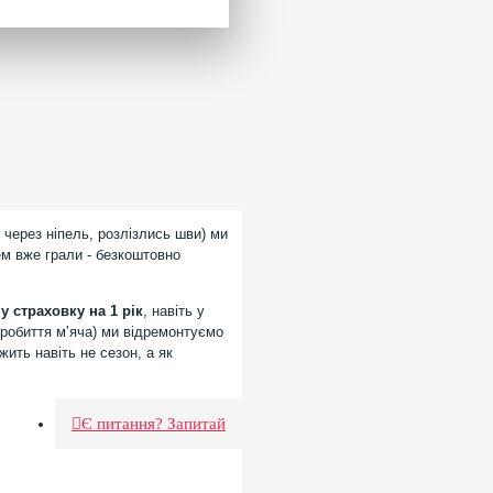
 через ніпель, розлізлись шви) ми
ем вже грали - безкоштовно
 страховку на 1 рік
, навіть у
робиття мʼяча) ми відремонтуємо
ить навіть не сезон, а як
Є питання? Запитай