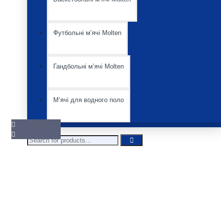
Немає
Футбольні мʼячі Molten
Гандбольні мʼячі Molten
Мʼячі для водного поло
Pair it With