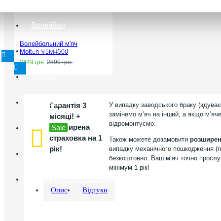
Волейбол
Волейбольний м'яч
Баскетбол
Molten V5M4500
2449 грн.
2890 грн.
Футбол
Гандбол
Гарантія 3
У випадку заводського браку (здуває
замінемо мʼяч на інший, а якщо мʼяч
місяці! +
відремонтуємо.
Розширена
Акції
Sale
страховка на 1
Також можете дозамовити
розширену
рік!
випадку механічного пошкодження (п
Опт і дропшиппінг
безкоштовно. Ваш мʼяч точно прослуж
мінімум 1 рік!
Оригінал чи підробка?
Опис
Відгуки