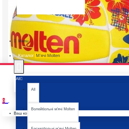
Menu
Каталог
Мʼячі Molten
All
All
0
Волейбольні м'ячі Molten
Ваш кошик порожній :(
Баскетбольні мʼячі Molten