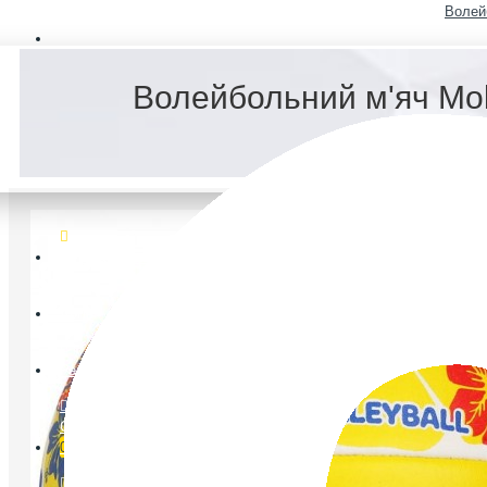
Волей
FAQ
Волейбольний м'яч Mol
Ветеранський спорт
Логін
Реєстрація
Список бажань
0