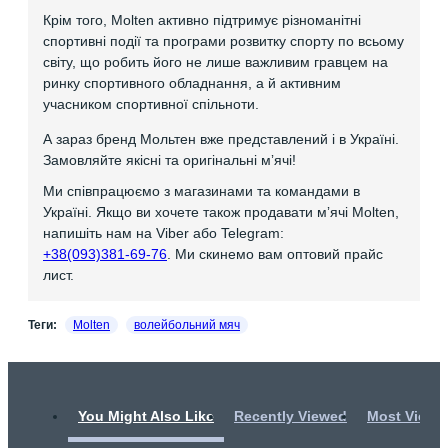
Крім того, Molten активно підтримує різноманітні
спортивні події та програми розвитку спорту по всьому
світу, що робить його не лише важливим гравцем на
ринку спортивного обладнання, а й активним
учасником спортивної спільноти.
А зараз бренд Мольтен вже представлений і в Україні.
Замовляйте якісні та оригінальні мʼячі!
Ми співпрацюємо з магазинами та командами в
Україні. Якщо ви хочете також продавати мʼячі Molten,
напишіть нам на Viber або Telegram:
+38(093)381-69-76
. Ми скинемо вам оптовий прайс
лист.
Теги:
Molten
волейбольний мяч
You Might Also Like
Recently Viewed
Most Viewe