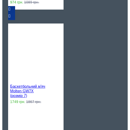
974 грн.
1089 грн.
Баскетбольний м'яч
Molten GW7X
(розмір 7)
1749 грн.
1867 грн.