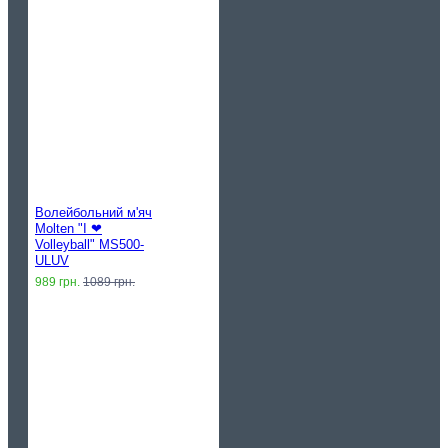
Волейбольний м'яч
Molten "I ❤︎
Volleyball" MS500-
ULUV
989 грн.
1089 грн.