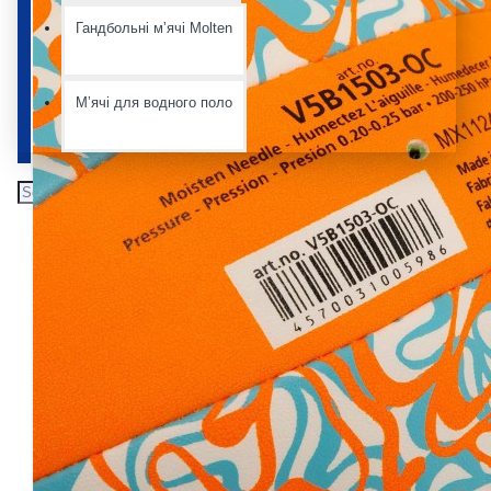
Гандбольні мʼячі Molten
Мʼячі для водного поло