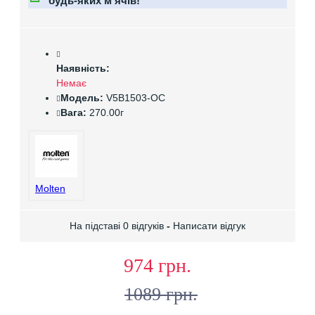
будь-яких мʼячів!
Наявність:
Немає
Модель:
V5B1503-OC
Вага:
270.00г
Molten
На підставі 0 відгуків
-
Написати відгук
974 грн.
1089 грн.