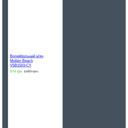
Волейбольний м'яч
Molten Beach
V5B1503-CY
974 грн.
1089 грн.