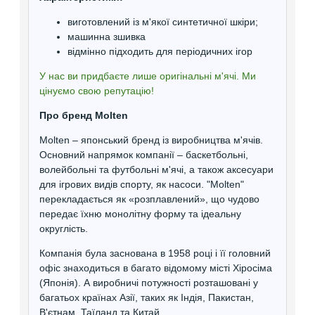
виготовлений із м'якої синтетичної шкіри;
машинна зшивка
відмінно підходить для періодичних ігор
У нас ви придбаєте лише оригінальні м'ячі. Ми
цінуємо свою репутацію!
Про бренд Molten
Molten – японський бренд із виробництва м'ячів.
Основний напрямок компанії – баскетбольні,
волейбольні та футбольні м'ячі, а також аксесуари
для ігрових видів спорту, як насоси. "Molten"
перекладається як «розплавлений», що чудово
передає їхню монолітну форму та ідеальну
округлість.
Компанія була заснована в 1958 році і її головний
офіс знаходиться в багато відомому місті Хіросіма
(Японія). А виробничі потужності розташовані у
багатьох країнах Азії, таких як Індія, Пакистан,
В'єтнам, Таїланд та Китай.