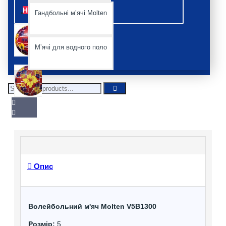
Немає
Гандбольні мʼячі Molten
Мʼячі для водного поло
Опис
Волейбольний м'яч Molten V5B1300
Розмір:
5