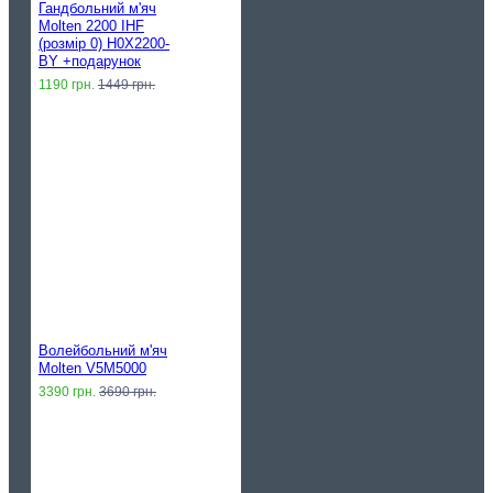
Гандбольний м'яч
Molten 2200 IHF
(розмір 0) H0X2200-
BY +подарунок
1190 грн.
1449 грн.
Волейбольний м'яч
Molten V5M5000
3390 грн.
3690 грн.