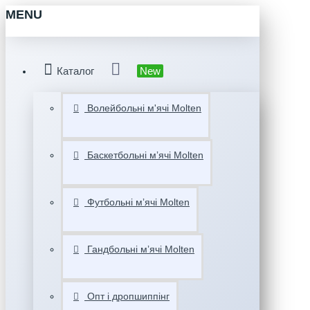
MENU
Каталог
New
Волейбольні м'ячі Molten
Баскетбольні мʼячі Molten
Футбольні мʼячі Molten
Гандбольні мʼячі Molten
Опт і дропшиппінг