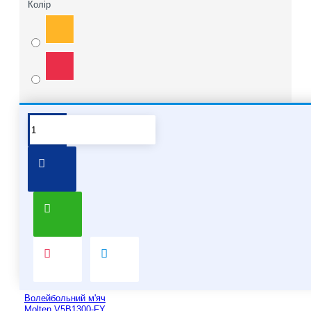
Колір
Pair it With
Волейбольний м'яч
Molten V5B1300-FY