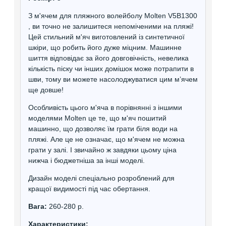
З м'ячем для пляжного волейболу Molten V5B1300
, ви точно не залишитеся непоміченими на пляжі!
Цей стильний м'яч виготовлений із синтетичної
шкіри, що робить його дуже міцним. Машинне
шиття відповідає за його довговічність, невелика
кількість піску чи інших домішок може потрапити в
шви, тому ви можете насолоджуватися цим м’ячем
ще довше!
Особливість цього м'яча в порівнянні з іншими
моделями Molten це те, що м'яч пошитий
машинно, що дозволяє їм грати біля води на
пляжі. Але це не означає, що м'ячем не можна
грати у залі. І звичайно ж завдяки цьому ціна
нижча і бюджетніша за інші моделі.
Дизайн моделі спеціально розроблений для
кращої видимості під час обертання.
Вага:
260-280 р.
Характеристики: