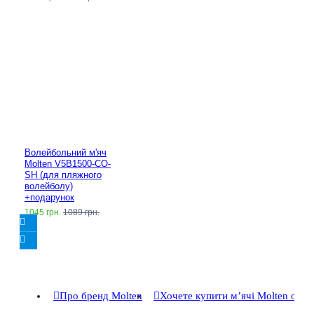
Волейбольний м'яч
Molten V5B1500-CO-
SH (для пляжного
волейболу)
+подарунок
1045 грн.
1089 грн.
Про бренд Molten
Хочете купити мʼячі Molten опт