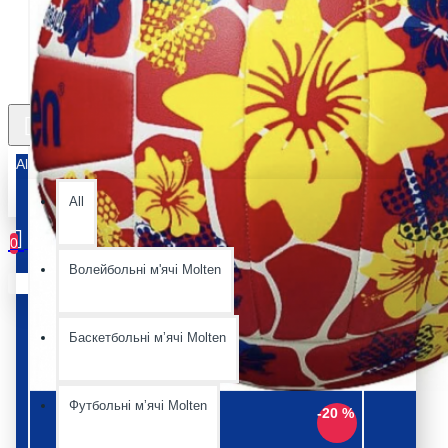
All
All
0
Волейбольні м'ячі Molten
Ваш кошик порожній :(
Баскетбольні мʼячі Molten
Футбольні мʼячі Molten
-20 %