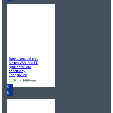
Волейбольний м'яч
Molten V5B1300-FR
(для пляжного
волейболу)
+подарунок
1056 грн.
1320 грн.