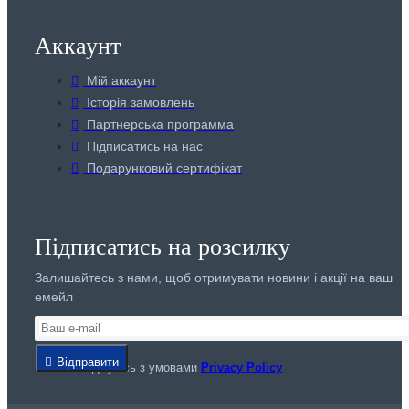
Аккаунт
Мій аккаунт
Історія замовлень
Партнерська программа
Підписатись на нас
Подарунковий сертифікат
Підписатись на розсилку
Залишайтесь з нами, щоб отримувати новини і акції на ваш
емейл
Відправити
Я погоджуюсь з умовами
Privacy Policy