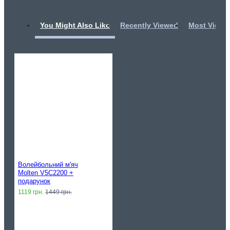
You Might Also Like
Recently Viewed
Most Viewe
Волейбольний м'яч
Molten V5C2200 +
подарунок
1119 грн.
1449 грн.