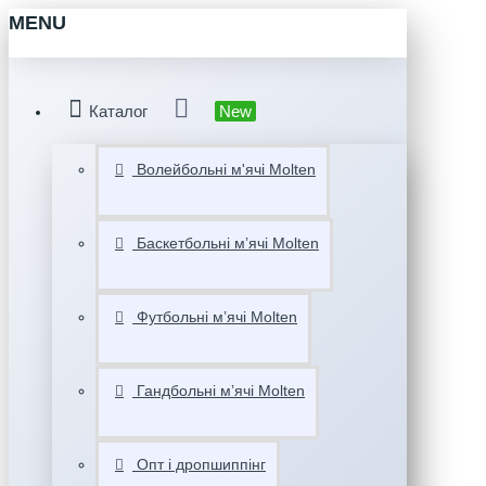
MENU
Каталог
New
Волейбольні м'ячі Molten
Баскетбольні мʼячі Molten
Футбольні мʼячі Molten
Гандбольні мʼячі Molten
Опт і дропшиппінг