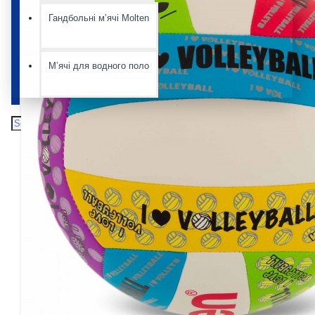
Гандбольні мʼячі Molten
Мʼячі для водного поло