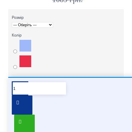
Розмір
Колір
Pair it With