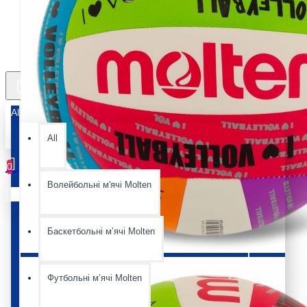
All
All
0
Волейбольні м'ячі Molten
Ваш кошик порожній :(
Баскетбольні мʼячі Molten
Футбольні мʼячі Molten