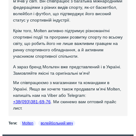
м'ячів у світі. Він співпрацює з багатьма міжнародними
федераціями з різних видів спорту, як-от баскетбол,
волейбол і футбол, що підтверджує його високий
статус у спортивній індустрії.
Крім того, Molten активно підтримує різноманітні
спортивні події та програми розвитку спорту по всьому
світу, що робить його не лише важливим гравцем на
ринку спортивного обладнання, а й активним
учасником спортивної спільноти.
А зараз бренд Мольтен вже представлений і в Україні.
Замовляйте якісні та оригінальні мʼячі!
Ми співпрацюємо з магазинами та командами в
Україні. Якщо ви хочете також продавати мʼячі Molten,
напишіть нам на Viber або Telegram:
+38(093)381-69-76
. Ми скинемо вам оптовий прайс
лист.
Теги:
Molten
волейбольний мяч