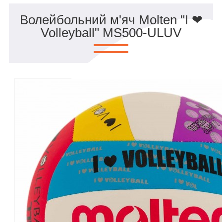
Волейбольний м'яч Molten "I ❤︎
Volleyball" MS500-ULUV