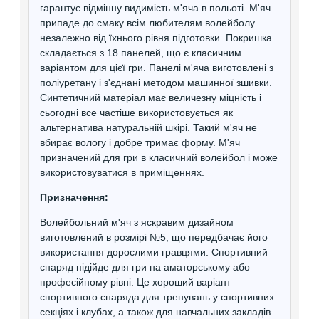
гарантує відмінну видимість м'яча в польоті. М'яч
припаде до смаку всім любителям волейболу
незалежно від їхнього рівня підготовки. Покришка
складається з 18 панелей, що є класичним
варіантом для цієї гри. Панелі м'яча виготовлені з
поліуретану і з'єднані методом машинної зшивки.
Синтетичний матеріал має величезну міцність і
сьогодні все частіше використовується як
альтернатива натуральній шкірі. Такий м'яч не
вбирає вологу і добре тримає форму. М'яч
призначений для гри в класичний волейбол і може
використовуватися в приміщеннях.
Призначення:
Волейбольний м'яч з яскравим дизайном
виготовлений в розмірі №5, що передбачає його
використання дорослими гравцями. Спортивний
снаряд підійде для гри на аматорському або
професійному рівні. Це хороший варіант
спортивного снаряда для тренувань у спортивних
секціях і клубах, а також для навчальних закладів.