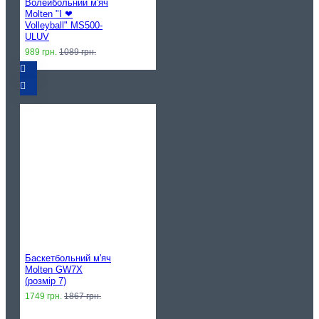
Волейбольний м'яч
Molten "I ❤︎
Volleyball" MS500-
ULUV
989 грн.
1089 грн.
Баскетбольний м'яч
Molten GW7X
(розмір 7)
1749 грн.
1867 грн.