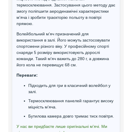
термосклеювання. Застосування цього методу дає
змогу поліпшити аеродинамічні характеристики
м'яча і зробити траєкторію польоту в повітрі
прямою.
Волейбольний м'яч призначений для
використання в залі. Його можуть застосовувати
спортсмени різного віку. У професійному спорті
снаряди 5 розміру використовують дорослі
команди. Такий м'яч важить до 280 г, а довжина
його кола не перевищує 68 см.
Переваги:
Підходить для гри в класичний волейбол у
залі.
Термосклеювання панелей гарантує високу
міцність м'яча.
Бутилова камера довго тримає тиск повітря.
У нас ви придбаєте лише оригінальні м'ячі. Ми