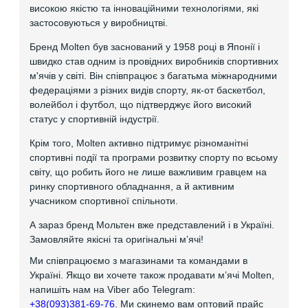
високою якістю та інноваційними технологіями, які
застосовуються у виробництві.
Бренд Molten був заснований у 1958 році в Японії і
швидко став одним із провідних виробників спортивних
м'ячів у світі. Він співпрацює з багатьма міжнародними
федераціями з різних видів спорту, як-от баскетбол,
волейбол і футбол, що підтверджує його високий
статус у спортивній індустрії.
Крім того, Molten активно підтримує різноманітні
спортивні події та програми розвитку спорту по всьому
світу, що робить його не лише важливим гравцем на
ринку спортивного обладнання, а й активним
учасником спортивної спільноти.
А зараз бренд Мольтен вже представлений і в Україні.
Замовляйте якісні та оригінальні мʼячі!
Ми співпрацюємо з магазинами та командами в
Україні. Якщо ви хочете також продавати мʼячі Molten,
напишіть нам на Viber або Telegram:
+38(093)381-69-76
. Ми скинемо вам оптовий прайс