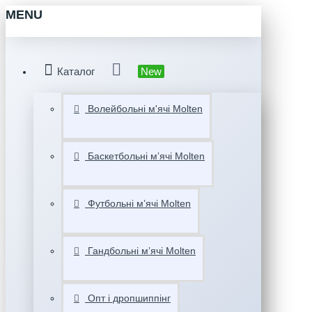
MENU
Каталог
New
Волейбольні м'ячі Molten
Баскетбольні мʼячі Molten
Футбольні мʼячі Molten
Гандбольні мʼячі Molten
Опт і дропшиппінг