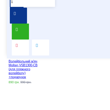
Волейбольний м'яч
Molten V5B1300-CB
(для пляжного
волейболу)
+подарунок
890 грн.
990 грн.