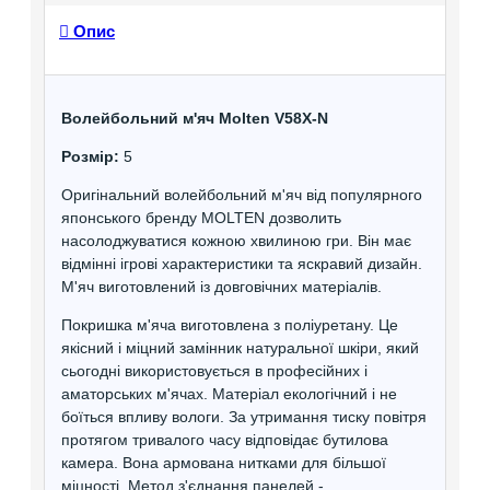
Опис
Волейбольний м'яч Molten V58X-N
Розмір:
5
Оригінальний волейбольний м'яч від популярного
японського бренду MOLTEN дозволить
насолоджуватися кожною хвилиною гри. Він має
відмінні ігрові характеристики та яскравий дизайн.
М'яч виготовлений із довговічних матеріалів.
Покришка м'яча виготовлена з поліуретану. Це
якісний і міцний замінник натуральної шкіри, який
сьогодні використовується в професійних і
аматорських м'ячах. Матеріал екологічний і не
боїться впливу вологи. За утримання тиску повітря
протягом тривалого часу відповідає бутилова
камера. Вона армована нитками для більшої
міцності. Метод з'єднання панелей -