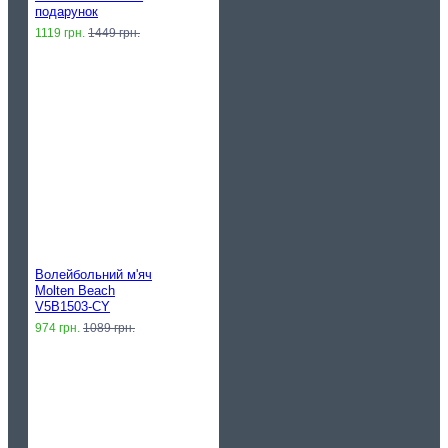
подарунок
1119 грн.
1449 грн.
Волейбольний м'яч
Molten Beach
V5B1503-CY
974 грн.
1089 грн.