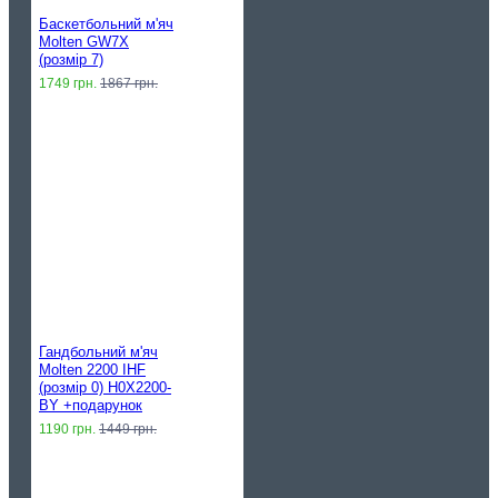
Баскетбольний м'яч
Molten GW7X
(розмір 7)
1749 грн.
1867 грн.
Гандбольний м'яч
Molten 2200 IHF
(розмір 0) H0X2200-
BY +подарунок
1190 грн.
1449 грн.