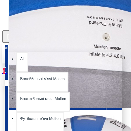
All
All
0
Волейбольні м'ячі Molten
Ваш кошик порожній :(
Баскетбольні мʼячі Molten
Футбольні мʼячі Molten