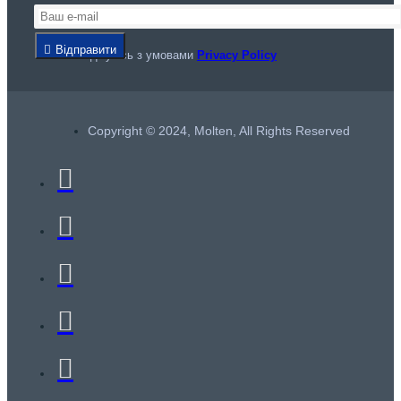
Відправити
Я погоджуюсь з умовами
Privacy Policy
Copyright © 2024, Molten, All Rights Reserved