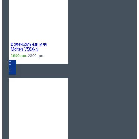
Волейбольний м'яч
Molten V58X-N
1890 грн.
2390 грн.