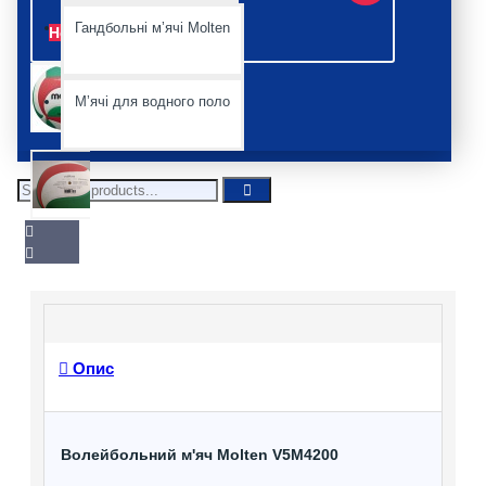
Гандбольні мʼячі Molten
Немає
Мʼячі для водного поло
Опис
Волейбольний м'яч Molten V5M4200