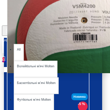
All
All
0
Волейбольні м'ячі Molten
Ваш кошик порожній :(
Баскетбольні мʼячі Molten
Новинка
Футбольні мʼячі Molten
-5 %