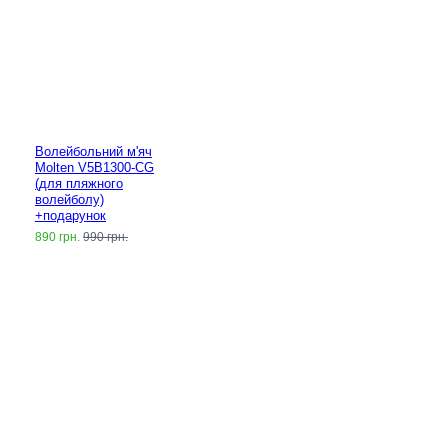
Волейбольний м'яч
Molten V5B1300-CG
(для пляжного
волейболу)
+подарунок
890 грн.
990 грн.