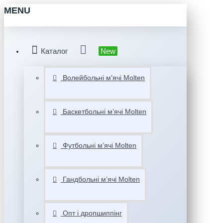
MENU
Каталог
New
Волейбольні м'ячі Molten
Баскетбольні мʼячі Molten
Футбольні мʼячі Molten
Гандбольні мʼячі Molten
Опт і дропшиппінг