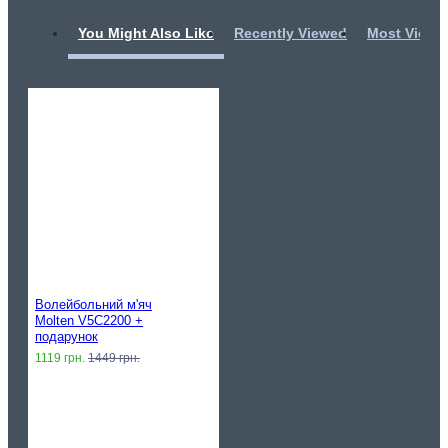
You Might Also Like
Recently Viewed
Most Viewe
Волейбольний м'яч
Molten V5C2200 +
подарунок
1119 грн.
1449 грн.