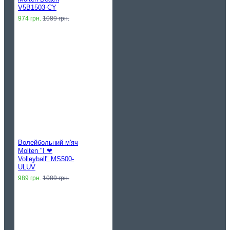
V5B1503-CY
974 грн.
1089 грн.
Волейбольний м'яч
Molten "I ❤︎
Volleyball" MS500-
ULUV
989 грн.
1089 грн.