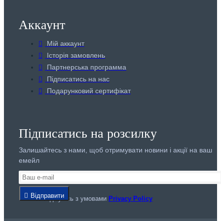
Аккаунт
Мій аккаунт
Історія замовлень
Партнерська программа
Підписатись на нас
Подарунковий сертифікат
Підписатись на розсилку
Залишайтесь з нами, щоб отримувати новини і акції на ваш
емейл
Відправити
Я погоджуюсь з умовами
Privacy Policy