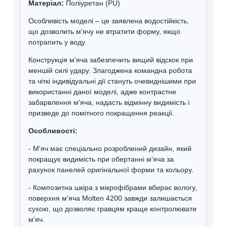
Матеріал:
Поліуретан (PU)
Особливість моделі – це заявлена ​​водостійкість,
що дозволить м'ячу не втратити форму, якщо
потрапить у воду.
Конструкція м'яча забезпечить вищий відскок при
меншій силі удару. Злагоджена командна робота
та чіткі індивідуальні дії стануть очевиднішими при
використанні даної моделі, адже контрастне
забарвлення м'яча, надасть відмінну видимість і
призведе до помітного покращення реакції.
Особливості:
- М'яч має спеціально розроблений дизайн, який
покращує видимість при обертанні м'яча за
рахунок панелей оригінальної форми та кольору.
- Композитна шкіра з мікрофібрами вбирає вологу,
поверхня м'яча Molten 4200 завжди залишається
сухою, що дозволяє гравцям краще контролювати
м'яч.