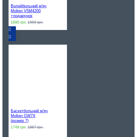
Волейбольний м'яч
Molten V5M4200
+подарунок
1890 грн.
1999 грн.
Баскетбольний м'яч
Molten GW7X
(розмір 7)
1749 грн.
1867 грн.