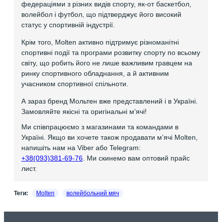
федераціями з різних видів спорту, як-от баскетбол,
волейбол і футбол, що підтверджує його високий
статус у спортивній індустрії.
Крім того, Molten активно підтримує різноманітні
спортивні події та програми розвитку спорту по всьому
світу, що робить його не лише важливим гравцем на
ринку спортивного обладнання, а й активним
учасником спортивної спільноти.
А зараз бренд Мольтен вже представлений і в Україні.
Замовляйте якісні та оригінальні мʼячі!
Ми співпрацюємо з магазинами та командами в
Україні. Якщо ви хочете також продавати мʼячі Molten,
напишіть нам на Viber або Telegram:
+38(093)381-69-76
. Ми скинемо вам оптовий прайс
лист.
Теги:
Molten
волейбольний мяч