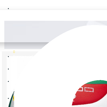
FAQ
В
Ветеранський спорт
Логін
Реєстрація
Список бажань
0