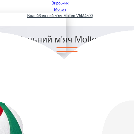
Виробник
Molten
Волейбольний м'яч Molten V5M4500
олейбольний м'яч Molten V5M45