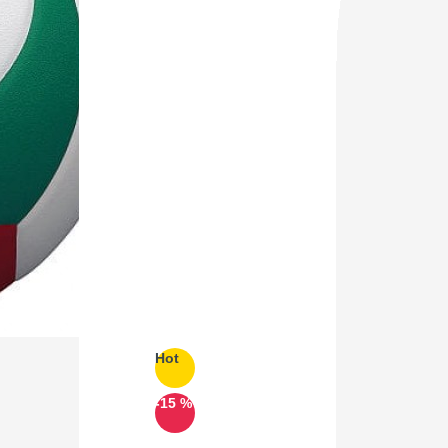
Hot
-15 %