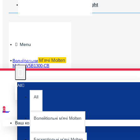
Pair it With
People Also Bought
Menu
Каталог
Мʼячі Molten
Волейбольний м'яч
Molten V5B1300-CB
(для пляжного
волейболу)
+подарунок
All
890 грн.
990 грн.
All
0
Волейбольні м'ячі Molten
Ваш кошик порожній :(
Волейбольний м'яч
Molten V5B1300-FR
Баскетбольні мʼячі Molten